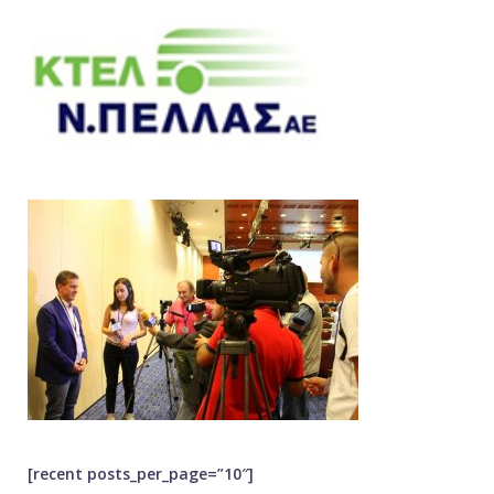
[recent posts_per_page=”10″]