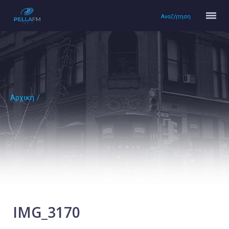
Αναζήτηση
Αρχική
/
Αρχική
Πολιτισμός
Lifestyle
Υγεία
Ταξίδια
Τεχνολογία
Επιστήμη
IMG_3170
Περιβάλλον