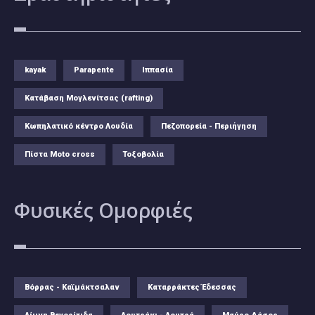
kayak
Parapente
Ιππασία
Κατάβαση Μογλενίτσας (rafting)
Κωπηλατικό κέντρο Λουδία
Πεζοπορεία - Περιήγηση
Πίστα Moto cross
Τοξοβολία
Φυσικές
Ομορφιές
Βόρρας - Καϊμάκτσαλαν
Καταρράκτες Έδεσσας