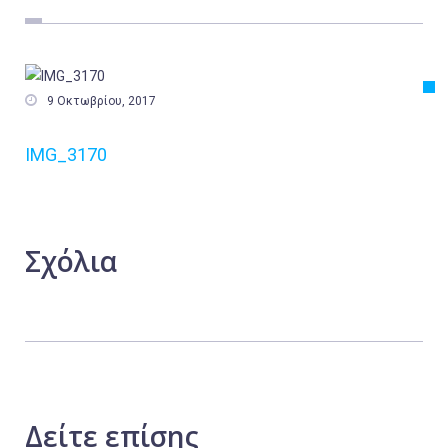
Εργασία
Ελλάδα
Κόσμος

9 Οκτωβρίου, 2017
Τοπικά
IMG_3170
Αγροτικά
Οικονομία
Πολιτική
Σχόλια
Αθλητικά
Αστυνομικό Δελτίο
Δείτε
επίσης