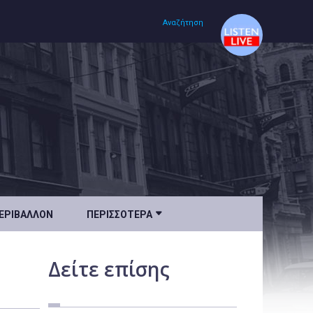
Αναζήτηση
Αρχική
Πολιτισμός
Lifestyle
Υγεία

ΕΡΙΒΆΛΛΟΝ
ΠΕΡΙΣΣΌΤΕΡΑ
Ταξίδια
Τεχνολογία
Δείτε
επίσης
Επιστήμη
Περιβάλλον