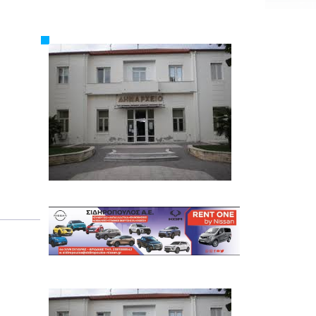
Εργασία
Ελλάδα
Κόσμος
Τοπικά
Αγροτικά
Οικονομία
Πολιτική
Αθλητικά
Αστυνομικό Δελτίο