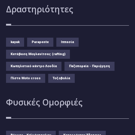
Δραστηριότητες
kayak
Parapente
Ιππασία
Κατάβαση Μογλενίτσας (rafting)
Κωπηλατικό κέντρο Λουδία
Πεζοπορεία - Περιήγηση
Πίστα Moto cross
Τοξοβολία
Φυσικές
Ομορφιές