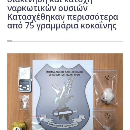
ναρκωτικών ουσιών
Εργασία
Κατασχέθηκαν περισσότερα
Ελλάδα
από 75 γραμμάρια κοκαΐνης
Κόσμος
Τοπικά
Αγροτικά
Οικονομία
Πολιτική
Αθλητικά
Αστυνομικό Δελτίο