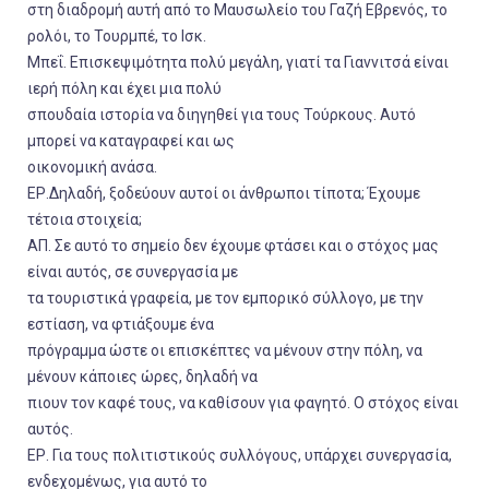
στη διαδρομή αυτή από το Μαυσωλείο του Γαζή Εβρενός, το
ρολόι, το Τουρμπέ, το Ισκ.
Μπεΐ. Επισκεψιμότητα πολύ μεγάλη, γιατί τα Γιαννιτσά είναι
ιερή πόλη και έχει μια πολύ
σπουδαία ιστορία να διηγηθεί για τους Τούρκους. Αυτό
μπορεί να καταγραφεί και ως
οικονομική ανάσα.
ΕΡ.Δηλαδή, ξοδεύουν αυτοί οι άνθρωποι τίποτα; Έχουμε
τέτοια στοιχεία;
ΑΠ. Σε αυτό το σημείο δεν έχουμε φτάσει και ο στόχος μας
είναι αυτός, σε συνεργασία με
τα τουριστικά γραφεία, με τον εμπορικό σύλλογο, με την
εστίαση, να φτιάξουμε ένα
πρόγραμμα ώστε οι επισκέπτες να μένουν στην πόλη, να
μένουν κάποιες ώρες, δηλαδή να
πιουν τον καφέ τους, να καθίσουν για φαγητό. Ο στόχος είναι
αυτός.
ΕΡ. Για τους πολιτιστικούς συλλόγους, υπάρχει συνεργασία,
ενδεχομένως, για αυτό το