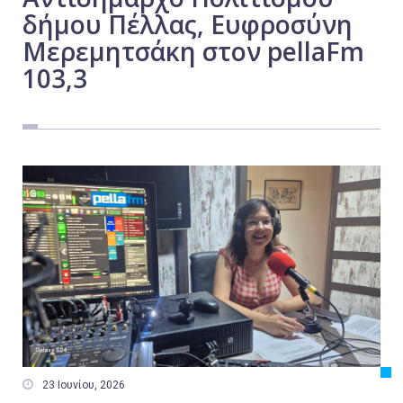
δήμου Πέλλας, Ευφροσύνη
Εργασία
Μερεμητσάκη στον pellaFm
Ελλάδα
103,3
Κόσμος
Τοπικά
Αγροτικά
Οικονομία
Πολιτική
Αθλητικά
Αστυνομικό Δελτίο

23 Ιουνίου, 2026