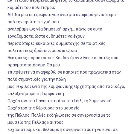
ΕΡ. Τι άλλο περιμένουμε φέτος το καλοκαίρι; Όσον αφορά το
κομμάτι του πολιτισμού;
ΑΠ. Να μου επιτρέψετε να κάνω μια αναφορά γενικότερα…
από την πρώτη στιγμή που
αναλάβαμε ως νέα δημοτική αρχή… πάνω σε αυτό
εργαζόμαστε, ώστε οι δημότες να έχουν
περισσότερες ευκαιρίες συμμετοχής σε ποιοτικές
πολιτιστικές δράσεις, μουσικές και
θεατρικές παραστάσεις. Και δεν ήταν λίγες και αυτές που
πραγματοποιήσαμε. Θα μου
επιτρέψετε να αναφερθώ σε κάποιες που πραγματικά ήταν
πολύ σημαντικές για την πόλη
μας. Η φιλοξενία της Συμφωνικής Ορχήστρας από το Σικάγο,
φιλοξενήσαμε τη Συμφωνική
Ορχήστρα του Πανεπιστημίου του Γέιλ, τη Συμφωνική
Ορχήστρα της Κέρκυρας στο μουσείο
της Πέλλας. Πολλές εκδηλώσεις σε συνεργασία με το
μουσείο της Πέλλας και τους
ευχαριστούμε και θέλουμε η συνεργασία αυτή να είναι σε