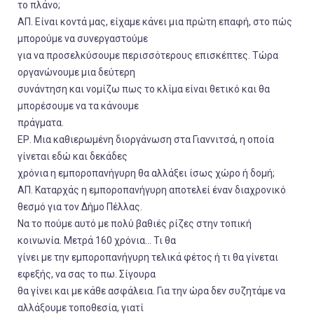
το πλάνο;
ΑΠ. Είναι κοντά μας, είχαμε κάνει μια πρώτη επαφή, στο πώς
μπορούμε να συνεργαστούμε
για να προσελκύσουμε περισσότερους επισκέπτες. Τώρα
οργανώνουμε μια δεύτερη
συνάντηση και νομίζω πως το κλίμα είναι θετικό και θα
μπορέσουμε να τα κάνουμε
πράγματα.
ΕΡ. Μια καθιερωμένη διοργάνωση στα Γιαννιτσά, η οποία
γίνεται εδώ και δεκάδες
χρόνια η εμποροπανήγυρη θα αλλάξει ίσως χώρο ή δομή;
ΑΠ. Καταρχάς η εμποροπανήγυρη αποτελεί έναν διαχρονικό
θεσμό για τον Δήμο Πέλλας.
Να το πούμε αυτό με πολύ βαθιές ρίζες στην τοπική
κοινωνία. Μετρά 160 χρόνια… Τι θα
γίνει με την εμποροπανήγυρη τελικά φέτος ή τι θα γίνεται
εφεξής, να σας το πω. Σίγουρα
θα γίνει και με κάθε ασφάλεια. Για την ώρα δεν συζητάμε να
αλλάξουμε τοποθεσία, γιατί