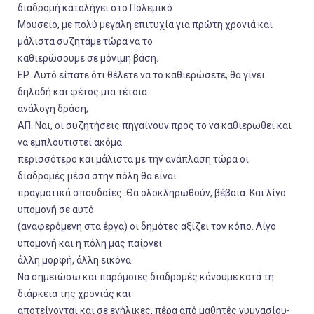
διαδρομή καταλήγει στο Πολεμικό
Μουσείο, με πολύ μεγάλη επιτυχία για πρώτη χρονιά και
μάλιστα συζητάμε τώρα να το
καθιερώσουμε σε μόνιμη βάση.
ΕΡ. Αυτό είπατε ότι θέλετε να το καθιερώσετε, θα γίνει
δηλαδή και φέτος μια τέτοια
ανάλογη δράση;
ΑΠ. Ναι, οι συζητήσεις πηγαίνουν προς το να καθιερωθεί και
να εμπλουτιστεί ακόμα
περισσότερο και μάλιστα με την ανάπλαση τώρα οι
διαδρομές μέσα στην πόλη θα είναι
πραγματικά σπουδαίες. Θα ολοκληρωθούν, βέβαια. Και λίγο
υπομονή σε αυτό
(αναφερόμενη στα έργα) οι δημότες αξίζει τον κόπο. Λίγο
υπομονή και η πόλη μας παίρνει
άλλη μορφή, άλλη εικόνα.
Να σημειώσω και παρόμοιες διαδρομές κάνουμε κατά τη
διάρκεια της χρονιάς και
αποτείνονται και σε ενήλικες, πέρα από μαθητές γυμνασίου-