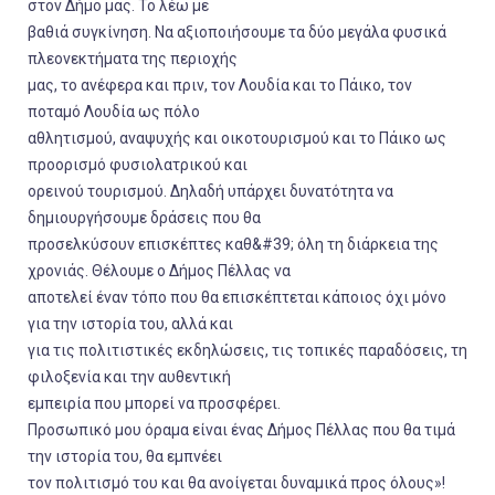
στον Δήμο μας. Το λέω με
βαθιά συγκίνηση. Να αξιοποιήσουμε τα δύο μεγάλα φυσικά
πλεονεκτήματα της περιοχής
μας, το ανέφερα και πριν, τον Λουδία και το Πάικο, τον
ποταμό Λουδία ως πόλο
αθλητισμού, αναψυχής και οικοτουρισμού και το Πάικο ως
προορισμό φυσιολατρικού και
ορεινού τουρισμού. Δηλαδή υπάρχει δυνατότητα να
δημιουργήσουμε δράσεις που θα
προσελκύσουν επισκέπτες καθ&#39; όλη τη διάρκεια της
χρονιάς. Θέλουμε ο Δήμος Πέλλας να
αποτελεί έναν τόπο που θα επισκέπτεται κάποιος όχι μόνο
για την ιστορία του, αλλά και
για τις πολιτιστικές εκδηλώσεις, τις τοπικές παραδόσεις, τη
φιλοξενία και την αυθεντική
εμπειρία που μπορεί να προσφέρει.
Προσωπικό μου όραμα είναι ένας Δήμος Πέλλας που θα τιμά
την ιστορία του, θα εμπνέει
τον πολιτισμό του και θα ανοίγεται δυναμικά προς όλους»!