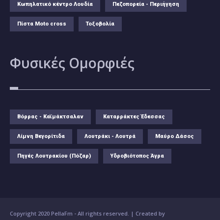
Κωπηλατικό κέντρο Λουδία
Πεζοπορεία - Περιήγηση
Πίστα Moto cross
Τοξοβολία
Φυσικές
Ομορφιές
Βόρρας - Καϊμάκτσαλαν
Καταρράκτες Έδεσσας
Λίμνη Βεγορίτιδα
Λουτράκι - Λουτρά
Μαύρο Δάσος
Πηγές Λουτρακίου (Πόζαρ)
Υδροβιότοπος Άγρα
Copyright 2020 PellaFm
- All rights reserved. | Created by