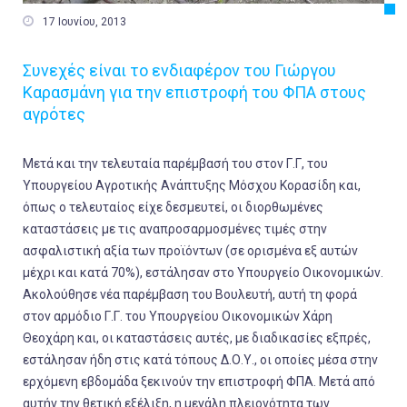

17 Ιουνίου, 2013
Συνεχές είναι το ενδιαφέρον του Γιώργου
Καρασμάνη για την επιστροφή του ΦΠΑ στους
αγρότες
Μετά και την τελευταία παρέμβασή του στον Γ.Γ, του
Υπουργείου Αγροτικής Ανάπτυξης Μόσχου Κορασίδη και,
όπως ο τελευταίος είχε δεσμευτεί, οι διορθωμένες
καταστάσεις με τις αναπροσαρμοσμένες τιμές στην
ασφαλιστική αξία των προϊόντων (σε ορισμένα εξ αυτών
μέχρι και κατά 70%), εστάλησαν στο Υπουργείο Οικονομικών.
Ακολούθησε νέα παρέμβαση του Βουλευτή, αυτή τη φορά
στον αρμόδιο Γ.Γ. του Υπουργείου Οικονομικών Χάρη
Θεοχάρη και, οι καταστάσεις αυτές, με διαδικασίες εξπρές,
εστάλησαν ήδη στις κατά τόπους Δ.Ο.Υ., οι οποίες μέσα στην
ερχόμενη εβδομάδα ξεκινούν την επιστροφή ΦΠΑ. Μετά από
αυτήν την θετική εξέλιξη, η μεγάλη πλειονότητα των