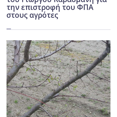
την επιστροφή του ΦΠΑ
Εργασία
στους αγρότες
Ελλάδα
Κόσμος
Τοπικά
Αγροτικά
Οικονομία
Πολιτική
Αθλητικά
Αστυνομικό Δελτίο