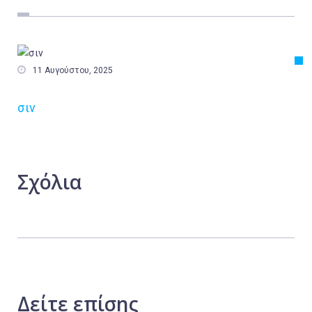
Εργασία
Ελλάδα
Κόσμος

11 Αυγούστου, 2025
Τοπικά
σιν
Αγροτικά
Οικονομία
Πολιτική
Σχόλια
Αθλητικά
Αστυνομικό Δελτίο
Δείτε
επίσης