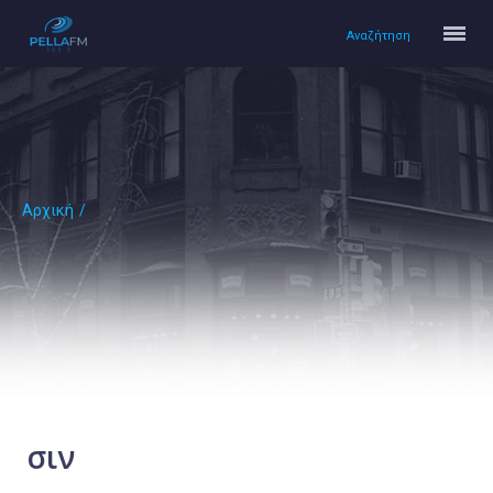
Αναζήτηση
Αρχική
/
Αρχική
Πολιτισμός
Lifestyle
Υγεία
Ταξίδια
Τεχνολογία
Επιστήμη
σιν
Περιβάλλον