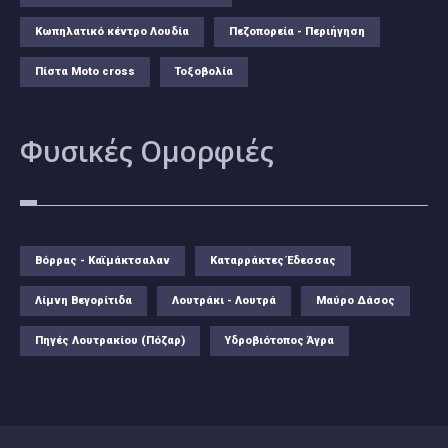
Κωπηλατικό κέντρο Λουδία
Πεζοπορεία - Περιήγηση
Πίστα Moto cross
Τοξοβολία
Φυσικές
Ομορφιές
Βόρρας - Καϊμάκτσαλαν
Καταρράκτες Έδεσσας
Λίμνη Βεγορίτιδα
Λουτράκι - Λουτρά
Μαύρο Δάσος
Πηγές Λουτρακίου (Πόζαρ)
Υδροβιότοπος Άγρα