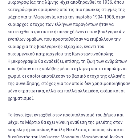
μικρογραφίας της λίμνης -έχει αποξηρανθεί το 1936, όπου
καταγράφηκαν ορισμένες από τις πιο ηρωικές στιγμές της
μάχης για τη Μακεδονία, κατά την περίοδο 1904-1908, όταν
κυρίαρχος στόχος των ελλήνων παραγόντων ήταν να
επιτευχθεί στρατιωτική υπεροχή έναντι των βουλγαρικών
ένοπλων ομάδων, που προσπαθούσαν να επιβάλλουν την
κυριαρχία της βουλγαρικής εξαρχίας, έναντι του
οικουμενικού πατριαρχείου της Κωνσταντινούπολης.
Η μικρογραφία θα αναδείξει, επίσης, τη ζωή των ανθρώπων
που ζούσαν στις καλύβες μέσα στη λίμνη και τα παραλίμνια
χωριά, οι οποίοι αποτέλεσαν το βασικό στόχο της αλλαγής
της συνείδησης, στόχος για τον οποίο δεν χρησιμοποιήθηκαν
μόνο στρατιωτικά, αλλά και πολλά άλλα μέσα, ακόμη και οι
χρηματισμοί.
Το έργο, έχει ενταχθεί στον προϋπολογισμό του Δήμου και
μέχρι το Μάρτιο θα έχει γίνει η ανάθεση της μελέτης στον
επιμελητή μουσείων, Βασίλη Νικόλτσιο, ο οποίος είναι και
διευθυντής του Ιδρύματος Μουσείου Μακεδονικού Αγώνα,