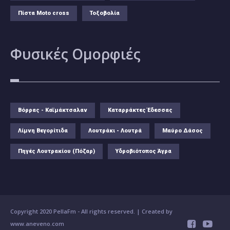
Πίστα Moto cross
Τοξοβολία
Φυσικές
Ομορφιές
Βόρρας - Καϊμάκτσαλαν
Καταρράκτες Έδεσσας
Λίμνη Βεγορίτιδα
Λουτράκι - Λουτρά
Μαύρο Δάσος
Πηγές Λουτρακίου (Πόζαρ)
Υδροβιότοπος Άγρα
Copyright 2020 PellaFm
- All rights reserved. | Created by
www.aneveno.com

