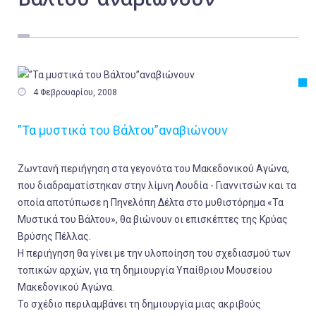
Εργασία
Ελλάδα
Κόσμος
Τοπικά

4 Φεβρουαρίου, 2008
Αγροτικά
”Τα μυστικά του Βάλτου”αναβιώνουν
Οικονομία
Πολιτική
Ζωντανή περιήγηση στα γεγονότα του Μακεδονικού Αγώνα,
Αθλητικά
που διαδραματίστηκαν στην λίμνη Λουδία - Γιαννιτσών και τα
οποία αποτύπωσε η Πηνελόπη Δέλτα στο μυθιστόρημα «Τα
Αστυνομικό Δελτίο
Μυστικά του Βάλτου», θα βιώνουν οι επισκέπτες της Κρύας
Βρύσης Πέλλας.
Η περιήγηση θα γίνει με την υλοποίηση του σχεδιασμού των
τοπικών αρχών, για τη δημιουργία Υπαίθριου Μουσείου
Μακεδονικού Αγώνα.
Το σχέδιο περιλαμβάνει τη δημιουργία μιας ακριβούς