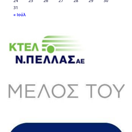
24
25
26
27
28
29
30
31
« Ιούλ