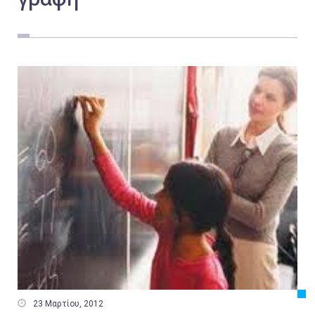
Εργασία
Ελλάδα
Κόσμος
Τοπικά
Αγροτικά
Οικονομία
Πολιτική
Αθλητικά
Αστυνομικό Δελτίο

23 Μαρτίου, 2012