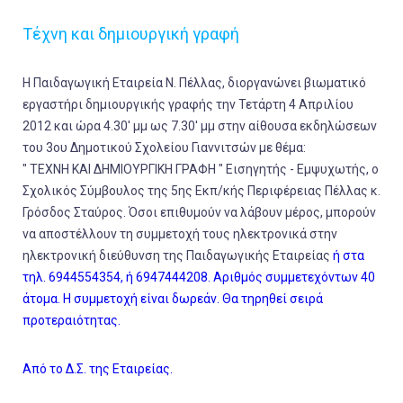
Τέχνη και δημιουργική γραφή
Η Παιδαγωγική Εταιρεία Ν. Πέλλας, διοργανώνει βιωματικό
εργαστήρι δημιουργικής γραφής την Τετάρτη 4 Απριλίου
2012 και ώρα 4.30' μμ ως 7.30' μμ στην αίθουσα εκδηλώσεων
του 3ου Δημοτικού Σχολείου Γιαννιτσών με θέμα:
" ΤΕΧΝΗ ΚΑΙ ΔΗΜΙΟΥΡΓΙΚΗ ΓΡΑΦΗ " Εισηγητής - Εμψυχωτής, ο
Σχολικός Σύμβουλος της 5ης Εκπ/κής Περιφέρειας Πέλλας κ.
Γρόσδος Σταύρος. Όσοι επιθυμούν να λάβουν μέρος, μπορούν
να αποστέλλουν τη συμμετοχή τους ηλεκτρονικά στην
ηλεκτρονική διεύθυνση της Παιδαγωγικής Εταιρείας
ή στα
τηλ. 6944554354, ή 6947444208. Αριθμός συμμετεχόντων 40
άτομα. Η συμμετοχή είναι δωρεάν. Θα τηρηθεί σειρά
προτεραιότητας.
Από το Δ.Σ. της Εταιρείας.