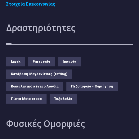
Στοιχεία Επικοινωνίας
Δραστηριότητες
kayak
Parapente
Ιππασία
Κατάβαση Μογλενίτσας (rafting)
Κωπηλατικό κέντρο Λουδία
Πεζοπορεία - Περιήγηση
Πίστα Moto cross
Τοξοβολία
Φυσικές
Ομορφιές