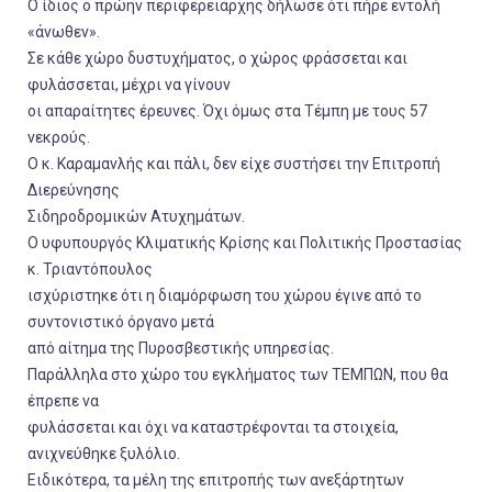
Ο ίδιος ο πρώην περιφερειάρχης δήλωσε ότι πήρε εντολή
«άνωθεν».
Σε κάθε χώρο δυστυχήματος, ο χώρος φράσσεται και
φυλάσσεται, μέχρι να γίνουν
οι απαραίτητες έρευνες. Όχι όμως στα Τέμπη με τους 57
νεκρούς.
Ο κ. Καραμανλής και πάλι, δεν είχε συστήσει την Επιτροπή
Διερεύνησης
Σιδηροδρομικών Ατυχημάτων.
Ο υφυπουργός Κλιματικής Κρίσης και Πολιτικής Προστασίας
κ. Τριαντόπουλος
ισχύριστηκε ότι η διαμόρφωση του χώρου έγινε από το
συντονιστικό όργανο μετά
από αίτημα της Πυροσβεστικής υπηρεσίας.
Παράλληλα στο χώρο του εγκλήματος των ΤΕΜΠΩΝ, που θα
έπρεπε να
φυλάσσεται και όχι να καταστρέφονται τα στοιχεία,
ανιχνεύθηκε ξυλόλιο.
Ειδικότερα, τα μέλη της επιτροπής των ανεξάρτητων