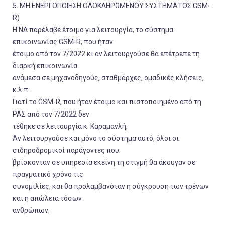
5. ΜΗ ΕΝΕΡΓΟΠΟΙΗΣΗ ΟΛΟΚΛΗΡΩΜΕΝΟΥ ΣΥΣΤΗΜΑΤΟΣ GSM-
R)
Η ΝΔ παρέλαβε έτοιμο για λειτουργία, το σύστημα
επικοινωνίας GSM-R, που ήταν
έτοιμο από τον 7/2022 κι αν λειτουργούσε θα επέτρεπε τη
διαρκή επικοινωνία
ανάμεσα σε μηχανοδηγούς, σταθμάρχες, ομαδικές κλήσεις,
κ.λ.π.
Γιατί το GSM-R, που ήταν έτοιμο και πιστοποιημένο από τη
ΡΑΣ από τον 7/2022 δεν
τέθηκε σε λειτουργία κ. Καραμανλή;
Αν λειτουργούσε και μόνο το σύστημα αυτό, όλοι οι
σιδηροδρομικοί παράγοντες που
βρίσκονταν σε υπηρεσία εκείνη τη στιγμή θα άκουγαν σε
πραγματικό χρόνο τις
συνομιλίες, και θα προλαμβανόταν η σύγκρουση των τρένων
και η απώλεια τόσων
ανθρώπων;