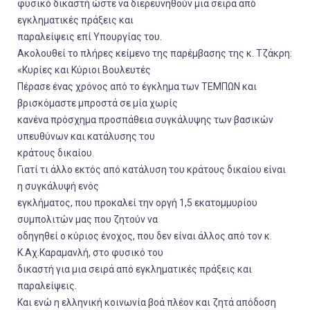
φυσικό δικαστή ώστε να διερευνηθούν μια σειρά από
εγκληματικές πράξεις και
παραλείψεις επί Υπουργίας του.
Ακολουθεί το πλήρες κείμενο της παρέμβασης της κ. Τζάκρη:
«Κυρίες και Κύριοι Βουλευτές
Πέρασε ένας χρόνος από το έγκλημα των ΤΕΜΠΩΝ και
βρισκόμαστε μπροστά σε μία χωρίς
κανένα πρόσχημα προσπάθεια συγκάλυψης των βασικών
υπευθύνων και κατάλυσης του
κράτους δικαίου.
Γιατί τι άλλο εκτός από κατάλυση του κράτους δικαίου είναι
η συγκάλυψή ενός
εγκλήματος, που προκαλεί την οργή 1,5 εκατομμυρίου
συμπολιτών μας που ζητούν να
οδηγηθεί ο κύριος ένοχος, που δεν είναι άλλος από τον κ.
Κ.Αχ.Καραμανλή, στο φυσικό του
δικαστή για μια σειρά από εγκληματικές πράξεις και
παραλείψεις.
Και ενώ η ελληνική κοινωνία βοά πλέον και ζητά απόδοση