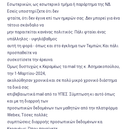
Εσωτερικών, ως εσωτερικό τμήμα ή παράρτημα της ΝΔ.
Εσείς υποστηρίζετε ότι δεν
φταίτε, ότι δεν έγινε επί των ημερών σας. Δεν μπορεί για ένα
τέτοιο σκάνδαλο να
μην παραιτείται κανένας πολιτικός. Πάλι φταίει ένας
υπάλληλος - υψηλόβαθμος
αυτή τη φορά - όπως και στο έγκλημα των Τεμπών; Και πάλι
προσπαθείτε να
συσκοτίσετε την έρευνα.
Όμως δυστυχώς κ.Κεραμέως τα mail της κ. Ασημακοπούλου,
την 1-Μαρτίου-2024,
ακολούθησαν χρονικά και σε πολύ μικρό χρονικό διάστημα
τα δικά σας
επιβεβαιωτικά mail από το ΥΠΕΣ. Σύμπτωση κι αυτό όπως
και με τη διαρροή των
προσωπικών δεδομένων των μαθητών από την πλατφόρμα
Webex; Τόσες πολλές
συμπτώσεις διαρροής προσωπικών δεδομένων κα.
Κεραμέως; Όπου πηγαίνετε