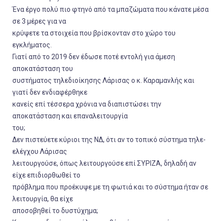
Ένα έργο πολύ πιο φτηνό από τα μπαζώματα που κάνατε μέσα
σε 3 μέρες για να
κρύψετε τα στοιχεία που βρίσκονταν στο χώρο του
εγκλήματος.
Γιατί από το 2019 δεν έδωσε ποτέ εντολή για άμεση
αποκατάσταση του
συστήματος τηλεδιοίκησης Λάρισας ο κ. Καραμανλής και
γιατί δεν ενδιαφέρθηκε
κανείς επί τέσσερα χρόνια να διαπιστώσει την
αποκατάσταση και επαναλειτουργία
του;
Δεν πιστεύετε κύριοι της ΝΔ, ότι αν το τοπικό σύστημα τηλε-
ελέγχου Λάρισας
λειτουργούσε, όπως λειτουργούσε επί ΣΥΡΙΖΑ, δηλαδή αν
είχε επιδιορθωθεί το
πρόβλημα που προέκυψε με τη φωτιά και το σύστημα ήταν σε
λειτουργία, θα είχε
αποσοβηθεί το δυστύχημα;