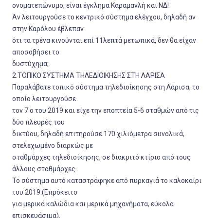
ονοματεπώνυμο, είναι έγκλημα Καραμανλή και ΝΔ!
Αν λειτουργούσε το κεντρικό σύστημα ελέγχου, δηλαδή αν
στην Καρόλου έβλεπαν
ότι τα τρένα κινούνται επί 11λεπτά μετωπικά, δεν θα είχαν
αποσοβήσει το
δυστύχημα;
2.ΤΟΠΙΚΟ ΣΥΣΤΗΜΑ ΤΗΛΕΔΙΟΙΚΗΣΗΣ ΣΤΗ ΛΑΡΙΣΑ
Παραλάβατε τοπικό σύστημα τηλεδιοίκησης στη Λάρισα, το
οποίο λειτουργούσε
τον 7 ο του 2019 και είχε την εποπτεία 5-6 σταθμών από τις
δύο πλευρές του
δικτύου, δηλαδή επιτηρούσε 170 χιλιόμετρα συνολικά,
στελεχωμένο διαρκώς με
σταθμάρχες τηλεδιοίκησης, σε διακριτό κτίριο από τους
άλλους σταθμάρχες.
Το σύστημα αυτό καταστράφηκε από πυρκαγιά το καλοκαίρι
του 2019.(Επρόκειτο
για μερικά καλώδια και μερικά μηχανήματα, εύκολα
επισκευάσιμα).