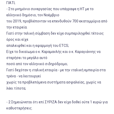
ΓΙΑΤΙ;
- Στο μνημόνιο συνεργασίας που υπέγραψε η ΗΤ με το
ελληνικό δημόσιο, τον Νοέμβριο
του 2019, προβλέπονταν να επενδυθούν 700 εκατομμύρια από
την εταιρεία.
Γιατί στην τελική σύμβαση δεν είχε συμπεριληφθεί τέτοιος
όρος και είχε
απαλειφθεί και η εφαρμογή του ETCS;
Είχε το δικαίωμα ο κ. Καραμανλής και ο κ. Καραγιάννης να
στερήσει το μεγάλο αυτό
ποσό από τον ελληνικό σιδηρόδρομο;
Γιατί δεχόταν η ιταλική εταιρία - με την ιταλική εμπειρία στα
τρένα - να λειτουργεί
χωρίς τα προβλεπόμενα συστήματα ασφαλείας, χωρίς να
λέει τίποτα;
- 2 Σημειώνεται ότι επί ΣΥΡΙΖΑ δεν είχε δοθεί ούτε 1 ευρώ για
καθυστερήσεις.