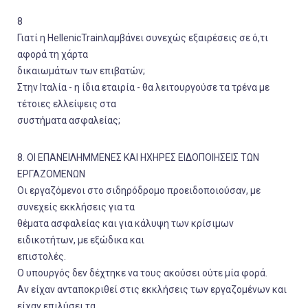
8
Γιατί η HellenicTrainλαμβάνει συνεχώς εξαιρέσεις σε ό,τι
αφορά τη χάρτα
δικαιωμάτων των επιβατών;
Στην Ιταλία - η ίδια εταιρία - θα λειτουργούσε τα τρένα με
τέτοιες ελλείψεις στα
συστήματα ασφαλείας;
8. ΟΙ ΕΠΑΝΕΙΛΗΜΜΕΝΕΣ ΚΑΙ ΗΧΗΡΕΣ ΕΙΔΟΠΟΙΗΣΕΙΣ ΤΩΝ
ΕΡΓΑΖΟΜΕΝΩΝ
Οι εργαζόμενοι στο σιδηρόδρομο προειδοποιούσαν, με
συνεχείς εκκλήσεις για τα
θέματα ασφαλείας και για κάλυψη των κρίσιμων
ειδικοτήτων, με εξώδικα και
επιστολές.
Ο υπουργός δεν δέχτηκε να τους ακούσει ούτε μία φορά.
Αν είχαν ανταποκριθεί στις εκκλήσεις των εργαζομένων και
είχαν επιλύσει τα