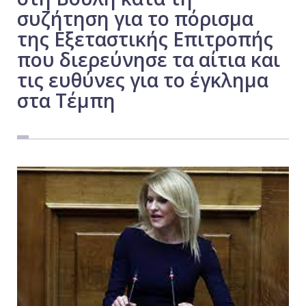
συζήτηση για το πόρισμα
Εργασία
της Εξεταστικής Επιτροπής
Ελλάδα
που διερεύνησε τα αίτια και
Κόσμος
τις ευθύνες για το έγκλημα
Τοπικά
στα Τέμπη
Αγροτικά
Οικονομία
Πολιτική
Αθλητικά
Αστυνομικό Δελτίο