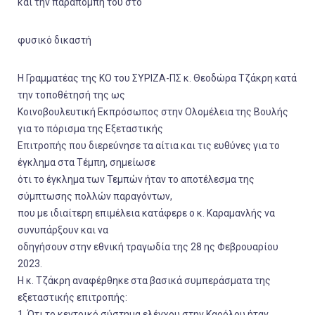
και την παραπομπή του στο
φυσικό δικαστή
Η Γραμματέας της ΚΟ του ΣΥΡΙΖΑ-ΠΣ κ. Θεοδώρα Τζάκρη κατά
την τοποθέτησή της ως
Κοινοβουλευτική Εκπρόσωπος στην Ολομέλεια της Βουλής
για το πόρισμα της Εξεταστικής
Επιτροπής που διερεύνησε τα αίτια και τις ευθύνες για το
έγκλημα στα Τέμπη, σημείωσε
ότι το έγκλημα των Τεμπών ήταν το αποτέλεσμα της
σύμπτωσης πολλών παραγόντων,
που με ιδιαίτερη επιμέλεια κατάφερε ο κ. Καραμανλής να
συνυπάρξουν και να
οδηγήσουν στην εθνική τραγωδία της 28 ης Φεβρουαρίου
2023.
Η κ. Τζάκρη αναφέρθηκε στα βασικά συμπεράσματα της
εξεταστικής επιτροπής:
1. Ότι το κεντρικό σύστημα ελέγχου στην Καρόλου ήταν