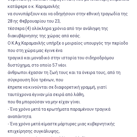
κατάφερε ο κ. Καραμανλής
να συνυπάρξουν και να οδηγήσουν στην εθνική τραγωδία της
28 ης Φεβρουαρίου του 23,
τέσσερα (4) ολόκληρα χρόνια από την ανάληψη της
διακυβέρνησης της χώρας από εσάς.
Ο Κ.Αχ.Καραμανλής υπήρξε ο μοιραίος υπουργός την περίοδο
που στη χώρα μας έγινε ένα
τραγικό και μοναδικό στην ιστορία του σιδηροδρόμου
δυστύχημα, στο οποίο 57 νέοι
άνθρωποι έχασαν τη ζωή τους και τα όνειρα τους, από τη
σύγκρουση δύο τρένων, που
έπρεπε να κινούνται σε διαφορετική γραμμή, γιατί
ταυτόχρονα έγιναν μία σειρά από λάθη,
που θα μπορούσαν να μην είχαν γίνει.
- Ένα χρόνο μετά τα ερωτήματα παραμένουν τραγικά
αναπάντητα.
- Ένα χρόνο μετά είμαστε μάρτυρες μιας κυβερνητικής
επιχείρησης συγκάλυψης,