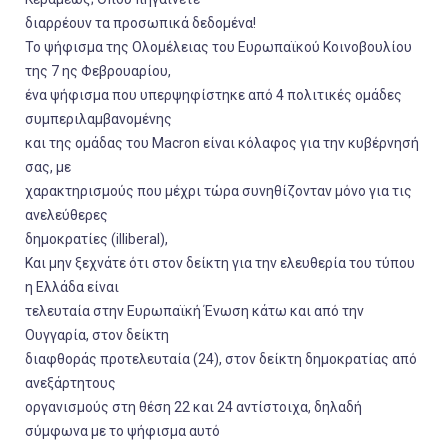
διαρρέουν τα προσωπικά δεδομένα!
Το ψήφισμα της Ολομέλειας του Ευρωπαϊκού Κοινοβουλίου
της 7 ης Φεβρουαρίου,
ένα ψήφισμα που υπερψηφίστηκε από 4 πολιτικές ομάδες
συμπεριλαμβανομένης
και της ομάδας του Macron είναι κόλαφος για την κυβέρνησή
σας, με
χαρακτηρισμούς που μέχρι τώρα συνηθίζονταν μόνο για τις
ανελεύθερες
δημοκρατίες (illiberal),
Και μην ξεχνάτε ότι στον δείκτη για την ελευθερία του τύπου
η Ελλάδα είναι
τελευταία στην Ευρωπαϊκή Ένωση κάτω και από την
Ουγγαρία, στον δείκτη
διαφθοράς προτελευταία (24), στον δείκτη δημοκρατίας από
ανεξάρτητους
οργανισμούς στη θέση 22 και 24 αντίστοιχα, δηλαδή
σύμφωνα με το ψήφισμα αυτό