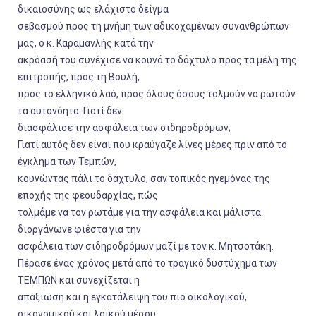
δικαιοσύνης ως ελάχιστο δείγμα
σεβασμού προς τη μνήμη των αδικοχαμένων συνανθρώπων
μας, ο κ. Καραμανλής κατά την
ακρόασή του συνέχισε να κουνά το δάχτυλο προς τα μέλη της
επιτροπής, προς τη Βουλή,
προς το ελληνικό λαό, προς όλους όσους τολμούν να ρωτούν
τα αυτονόητα: Γιατί δεν
διασφάλισε την ασφάλεια των σιδηροδρόμων;
Γιατί αυτός δεν είναι που κραύγαζε λίγες μέρες πριν από το
έγκλημα των Τεμπών,
κουνώντας πάλι το δάχτυλο, σαν τοπικός ηγεμόνας της
εποχής της φεουδαρχίας, πώς
τολμάμε να τον ρωτάμε για την ασφάλεια και μάλιστα
διοργάνωνε φιέστα για την
ασφάλεια των σιδηροδρόμων μαζί με τον κ. Μητσοτάκη.
Πέρασε ένας χρόνος μετά από το τραγικό δυστύχημα των
ΤΕΜΠΩΝ και συνεχίζεται η
απαξίωση και η εγκατάλειψη του πιο οικολογικού,
οικονομικού και λαϊκού μέσου