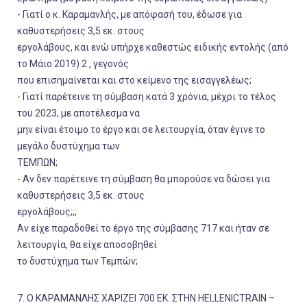
- Γιατί ο κ. Καραμανλής, με απόφασή του, έδωσε για
καθυστερήσεις 3,5 εκ. στους
εργολάβους, και ενώ υπήρχε καθεστώς ειδικής εντολής (από
το Μάιο 2019) 2 , γεγονός
που επισημαίνεται και στο κείμενο της εισαγγελέως;
- Γιατί παρέτεινε τη σύμβαση κατά 3 χρόνια, μέχρι το τέλος
του 2023, με αποτέλεσμα να
μην είναι έτοιμο το έργο και σε λειτουργία, όταν έγινε το
μεγάλο δυστύχημα των
ΤΕΜΠΩΝ;
- Αν δεν παρέτεινε τη σύμβαση θα μπορούσε να δώσει για
καθυστερήσεις 3,5 εκ. στους
εργολάβους;;;
Αν είχε παραδοθεί το έργο της σύμβασης 717 και ήταν σε
λειτουργία, θα είχε αποσοβηθεί
το δυστύχημα των Τεμπών;
7. Ο ΚΑΡΑΜΑΝΛΗΣ ΧΑΡΙΖΕΙ 700 ΕΚ. ΣΤΗΝ HELLENICTRAIN –