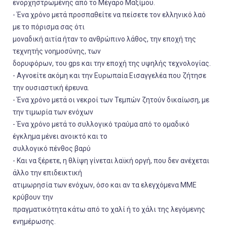
ενορχηστρωμένης από το Μέγαρο Μαξίμου.
- Ένα χρόνο μετά προσπαθείτε να πείσετε τον ελληνικό λαό
με το πόρισμα σας ότι
μοναδική αιτία ήταν το ανθρώπινο λάθος, την εποχή της
τεχνητής νοημοσύνης, των
δορυφόρων, του gps και την εποχή της υψηλής τεχνολογίας.
- Αγνοείτε ακόμη και την Ευρωπαία Εισαγγελέα που ζήτησε
την ουσιαστική έρευνα.
- Ένα χρόνο μετά οι νεκροί των Τεμπών ζητούν δικαίωση, με
την τιμωρία των ενόχων
- Ένα χρόνο μετά το συλλογικό τραύμα από το ομαδικό
έγκλημα μένει ανοικτό και το
συλλογικό πένθος βαρύ
- Και να ξέρετε, η θλίψη γίνεται λαϊκή οργή, που δεν ανέχεται
άλλο την επιδεικτική
ατιμωρησία των ενόχων, όσο και αν τα ελεγχόμενα ΜΜΕ
κρύβουν την
πραγματικότητα κάτω από το χαλί ή το χάλι της λεγόμενης
ενημέρωσης.