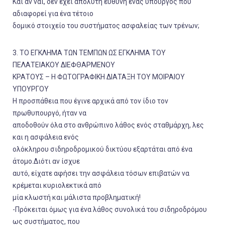
Και αν ναι, δεν έχει απόλυτη ευθύνη ένας υπουργός που
αδιαφορεί για ένα τέτοιο
δομικό στοιχείο του συστήματος ασφαλείας των τρένων;
3. ΤΟ ΕΓΚΛΗΜΑ ΤΩΝ ΤΕΜΠΩΝ ΩΣ ΕΓΚΛΗΜΑ ΤΟΥ
ΠΕΛΑΤΕΙΑΚΟΥ ΔΙΕΦΘΑΡΜΕΝΟΥ
ΚΡΑΤΟΥΣ – Η ΦΩΤΟΓΡΑΦΙΚΗ ΔΙΑΤΑΞΗ ΤΟΥ ΜΟΙΡΑΙΟΥ
ΥΠΟΥΡΓΟΥ
Η προσπάθεια που έγινε αρχικά από τον ίδιο τον
πρωθυπουργό, ήταν να
αποδοθούν όλα στο ανθρώπινο λάθος ενός σταθμάρχη, λες
και η ασφάλεια ενός
ολόκληρου σιδηροδρομικού δικτύου εξαρτάται από ένα
άτομο.Διότι αν ίσχυε
αυτό, είχατε αφήσει την ασφάλεια τόσων επιβατών να
κρέμεται κυριολεκτικά από
μία κλωστή και μάλιστα προβληματική!
-Πρόκειται όμως για ένα λάθος συνολικά του σιδηροδρόμου
ως συστήματος, που