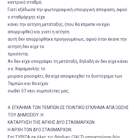
κεντρικό σταθμό;
Γιατί εξέδωσε την φωτογραφική υπουργική απόφαση, αφού
ο σταθμάρχης είχε
κάνει την αίτηση μετάταξης, (που θα έπρεπε να έχει
απορριφθεί) και γιατί η αίτηση
αυτή δεν απορρίφθηκε προηγουμένως, αφού όταν έκανε την
αίτηση δεν είχε τα
προσόντα;
Αν δεν είχε υπογράψει τη μετάταξη, δηλαδή αν δεν είχε κάνει
ο κ. Καραμανλής το
μοιραίο ρουσφέτι, θα είχε αποφευχθεί το δυστύχημα των
Τεμπών και θα είχαν
σωθεί 57 νέοι συμπολίτες μας;
4. ΕΓΚΛΗΜΑ ΤΩΝ ΤΕΜΠΩΝ ΩΣ ΠΟΛΙΤΙΚΟ ΕΓΚΛΗΜΑ ΑΠΑΞΙΩΣΗΣ
ΤΟΥ ΔΗΜΟΣΙΟΥ: Η
ΚΑΤΑΡΓΗΣΗ ΤΗΣ ΑΡΧΗΣ ΔΥΟ ΣΤΑΘΜΑΡΧΩΝ
Η ΑΡΧΗ ΤΩΝ ΔΥΟ ΣΤΑΘΜΑΡΧΩΝ:
Επί ΣΥΡΙΖΑ σε όλες τις βάρδιες (24/7) υπηρετούσαν δύο