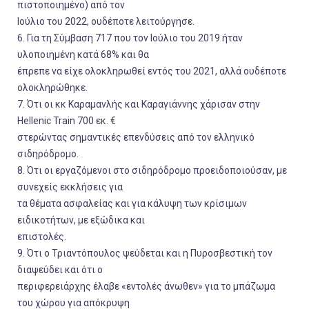
πιστοποιημένο) από τον
Ιούλιο του 2022, ουδέποτε λειτούργησε.
6. Για τη Σύμβαση 717 που τον Ιούλιο του 2019 ήταν
υλοποιημένη κατά 68% και θα
έπρεπε να είχε ολοκληρωθεί εντός του 2021, αλλά ουδέποτε
ολοκληρώθηκε.
7. Ότι οι κκ Καραμανλής και Καραγιάννης χάρισαν στην
Hellenic Train 700 εκ. €
στερώντας σημαντικές επενδύσεις από τον ελληνικό
σιδηρόδρομο.
8. Ότι οι εργαζόμενοι στο σιδηρόδρομο προειδοποιούσαν, με
συνεχείς εκκλήσεις για
τα θέματα ασφαλείας και για κάλυψη των κρίσιμων
ειδικοτήτων, με εξώδικα και
επιστολές.
9. Ότι ο Τριαντόπουλος ψεύδεται και η Πυροσβεστική τον
διαψεύδει και ότι ο
περιφερειάρχης έλαβε «εντολές άνωθεν» για το μπάζωμα
του χώρου για απόκρυψη