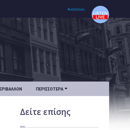
Αναζήτηση
Αρχική
Πολιτισμός
Lifestyle
Υγεία

ΕΡΙΒΆΛΛΟΝ
ΠΕΡΙΣΣΌΤΕΡΑ
Ταξίδια
Τεχνολογία
Δείτε
επίσης
Επιστήμη
Περιβάλλον