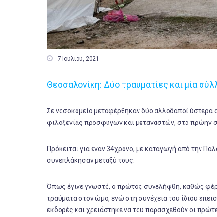

7 Ιουλίου, 2021
Θεσσαλονίκη: Δύο τραυματίες και μία σύ
Σε νοσοκομείο μεταφέρθηκαν δύο αλλοδαποί ύστερα απ
φιλοξενίας προσφύγων και μεταναστών, στο πρώην 
Πρόκειται για έναν 34χρονο, με καταγωγή από την Παλ
συνεπλάκησαν μεταξύ τους.
Όπως έγινε γνωστό, ο πρώτος συνελήφθη, καθώς φέρε
τραύματα στον ώμο, ενώ στη συνέχεια του ίδιου επε
εκδορές και χρειάστηκε να του παρασχεθούν οι πρώτε