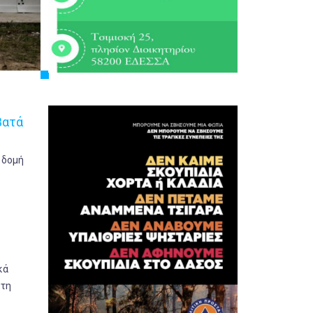
βατά
 δομή
κά
στη