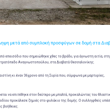
λληψη μετά από συμπλοκή προσφύγων σε δομή στα Δια
ό επεισόδιο που σημειώθηκε χθες το βράδυ, για άγνωστη αιτία, στη
στρατόπεδο Αναγνωστοπούλου, στα Διαβατά Θεσσαλονίκης.
αιστίνη κι έναν 36χρονο από τη Συρία που, σύμφωνα με μαρτυρίες,
ται να επιτέθηκε στον δεύτερο με μπαλτά, προκαλώντας του θλαστι
ισοδίου προκάλεσε ζημιές στο φυλάκιο της δομής. Ο συλληφθείς υπέ
ς βοήθειες.