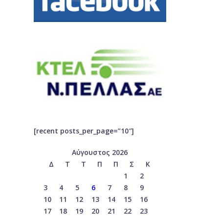
[recent posts_per_page=”10″]
Αύγουστος 2026
Δ
Τ
Τ
Π
Π
Σ
Κ
1
2
3
4
5
6
7
8
9
10
11
12
13
14
15
16
17
18
19
20
21
22
23