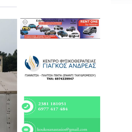
Εργασία
Ελλάδα
Κόσμος
Τοπικά
Αγροτικά
Οικονομία
Πολιτική
Αθλητικά
Αστυνομικό Δελτίο