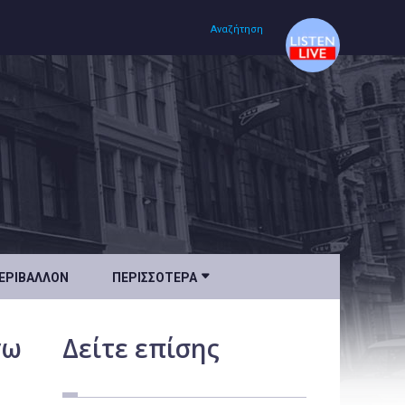
Αναζήτηση
Αρχική
Πολιτισμός
Lifestyle
Υγεία

ΕΡΙΒΆΛΛΟΝ
ΠΕΡΙΣΣΌΤΕΡΑ
Ταξίδια
Τεχνολογία
γω
Δείτε
επίσης
Επιστήμη
Περιβάλλον