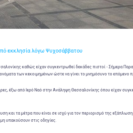
από εκκλησία λόγω Ψυχοσάββατου
σαλονίκης καθώς είχαν συγκεντρωθεί δεκάδες πιστοί - Σήμερα Παρ
α ονόματα των κεκοιμημένων ώστε να γίνει το μνημόσυνο το επόμενο π
ώρες, έξω από Ιερό Ναό στην Ανάληψη Θεσσαλονίκης όπου είχαν συγ
ση και τα μέτρα που είναι σε ισχύ για τον περιορισμό της εξάπλωση
 μη υπακούσουν στις οδηγίες.