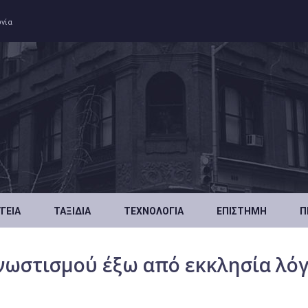
ωνία
ΥΓΕΊΑ
ΤΑΞΊΔΙΑ
ΤΕΧΝΟΛΟΓΊΑ
ΕΠΙΣΤΉΜΗ
Π
νωστισμού έξω από εκκλησία λό