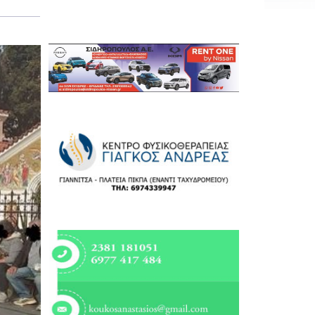
Εργασία
Ελλάδα
Κόσμος
Τοπικά
Αγροτικά
Οικονομία
Πολιτική
Αθλητικά
Αστυνομικό Δελτίο