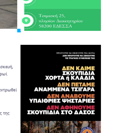
ασκευή,
ρωί.
κεντρωθεί
ς της