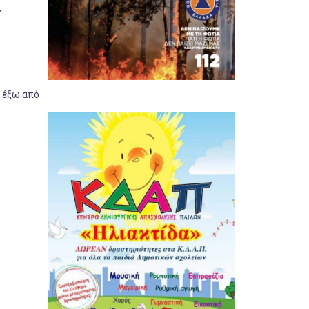
,
ν έξω από