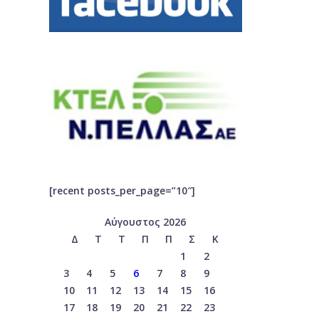
[recent posts_per_page=”10″]
Αύγουστος 2026
Δ
Τ
Τ
Π
Π
Σ
Κ
1
2
3
4
5
6
7
8
9
10
11
12
13
14
15
16
17
18
19
20
21
22
23