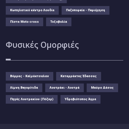
Κωπηλατικό κέντρο Λουδία
Πεζοπορεία - Περιήγηση
Πίστα Moto cross
Τοξοβολία
Φυσικές
Ομορφιές
Βόρρας - Καϊμάκτσαλαν
Καταρράκτες Έδεσσας
Λίμνη Βεγορίτιδα
Λουτράκι - Λουτρά
Μαύρο Δάσος
Πηγές Λουτρακίου (Πόζαρ)
Υδροβιότοπος Άγρα