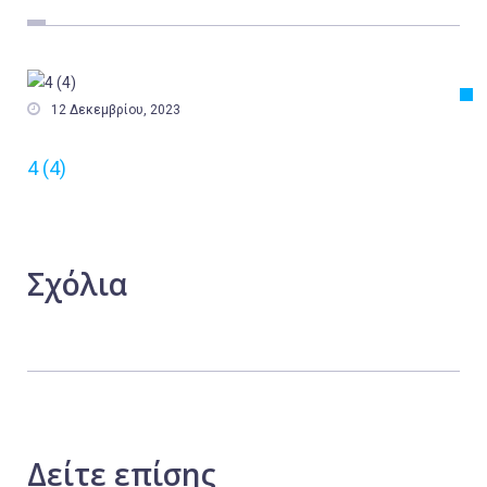
Εργασία
Ελλάδα
Κόσμος

12 Δεκεμβρίου, 2023
Τοπικά
4 (4)
Αγροτικά
Οικονομία
Πολιτική
Σχόλια
Αθλητικά
Αστυνομικό Δελτίο
Δείτε
επίσης