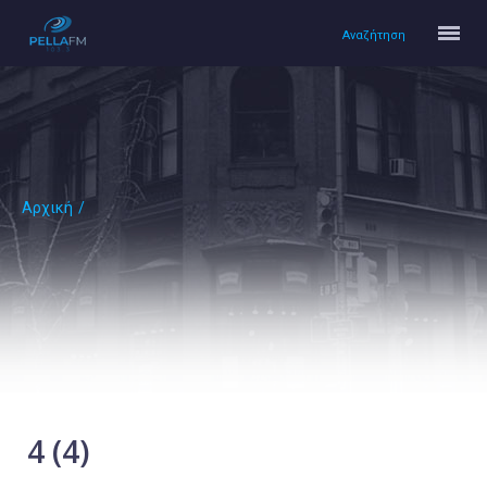
Αναζήτηση
Αρχική
/
Αρχική
Πολιτισμός
Lifestyle
Υγεία
Ταξίδια
Τεχνολογία
Επιστήμη
4 (4)
Περιβάλλον