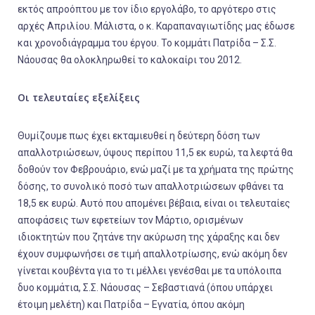
εκτός απροόπτου με τον ίδιο εργολάβο, το αργότερο στις
αρχές Απριλίου. Μάλιστα, ο κ. Καραπαναγιωτίδης μας έδωσε
και χρονοδιάγραμμα του έργου. Το κομμάτι Πατρίδα – Σ.Σ.
Νάουσας θα ολοκληρωθεί το καλοκαίρι του 2012.
Οι τελευταίες εξελίξεις
Θυμίζουμε πως έχει εκταμιευθεί η δεύτερη δόση των
απαλλοτριώσεων, ύψους περίπου 11,5 εκ ευρώ, τα λεφτά θα
δοθούν τον Φεβρουάριο, ενώ μαζί με τα χρήματα της πρώτης
δόσης, το συνολικό ποσό των απαλλοτριώσεων φθάνει τα
18,5 εκ ευρώ. Αυτό που απομένει βέβαια, είναι οι τελευταίες
αποφάσεις των εφετείων τον Μάρτιο, ορισμένων
ιδιοκτητών που ζητάνε την ακύρωση της χάραξης και δεν
έχουν συμφωνήσει σε τιμή απαλλοτρίωσης, ενώ ακόμη δεν
γίνεται κουβέντα για το τι μέλλει γενέσθαι με τα υπόλοιπα
δυο κομμάτια, Σ.Σ. Νάουσας – Σεβαστιανά (όπου υπάρχει
έτοιμη μελέτη) και Πατρίδα – Εγνατία, όπου ακόμη