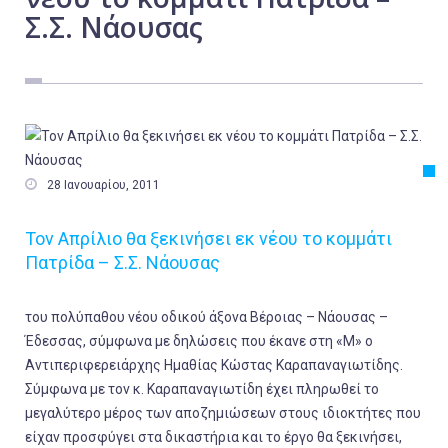
Σ.Σ. Νάουσας
Εργασία
Ελλάδα
Κόσμος
Τοπικά
Αγροτικά

28 Ιανουαρίου, 2011
Οικονομία
Πολιτική
Τον Απρίλιο θα ξεκινήσει εκ νέου το κομμάτι
Πατρίδα – Σ.Σ. Νάουσας
Αθλητικά
Αστυνομικό Δελτίο
του πολύπαθου νέου οδικού άξονα Βέροιας – Νάουσας –
Έδεσσας, σύμφωνα με δηλώσεις που έκανε στη «Μ» ο
Αντιπεριφερειάρχης Ημαθίας Κώστας Καραπαναγιωτίδης.
Σύμφωνα με τον κ. Καραπαναγιωτίδη έχει πληρωθεί το
μεγαλύτερο μέρος των αποζημιώσεων στους ιδιοκτήτες που
είχαν προσφύγει στα δικαστήρια και το έργο θα ξεκινήσει,