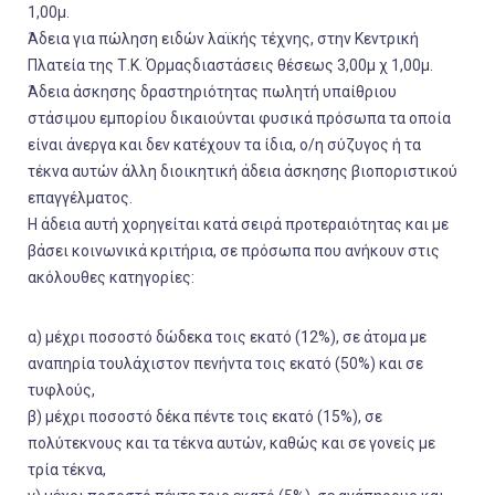
1,00μ.
Άδεια για πώληση ειδών λαϊκής τέχνης, στην Κεντρική
Πλατεία της Τ.Κ. Όρμαςδιαστάσεις θέσεως 3,00μ χ 1,00μ.
Άδεια άσκησης δραστηριότητας πωλητή υπαίθριου
στάσιμου εμπορίου δικαιούνται φυσικά πρόσωπα τα οποία
είναι άνεργα και δεν κατέχουν τα ίδια, ο/η σύζυγος ή τα
τέκνα αυτών άλλη διοικητική άδεια άσκησης βιοποριστικού
επαγγέλματος.
Η άδεια αυτή χορηγείται κατά σειρά προτεραιότητας και με
βάσει κοινωνικά κριτήρια, σε πρόσωπα που ανήκουν στις
ακόλουθες κατηγορίες:
α) μέχρι ποσοστό δώδεκα τοις εκατό (12%), σε άτομα με
αναπηρία τουλάχιστον πενήντα τοις εκατό (50%) και σε
τυφλούς,
β) μέχρι ποσοστό δέκα πέντε τοις εκατό (15%), σε
πολύτεκνους και τα τέκνα αυτών, καθώς και σε γονείς με
τρία τέκνα,