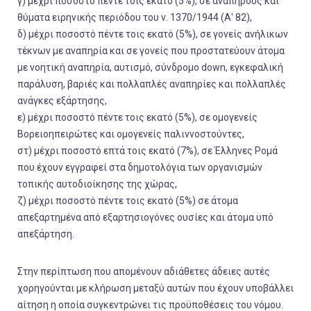
γ) μέχρι ποσοστό πέντε τοις εκατό (5%), σε ανάπηρους και
θύματα ειρηνικής περιόδου του ν. 1370/1944 (Α' 82),
δ) μέχρι ποσοστό πέντε τοις εκατό (5%), σε γονείς ανήλικων
τέκνων με αναπηρία και σε γονείς που προστατεύουν άτομα
με νοητική αναπηρία, αυτισμό, σύνδρομο down, εγκεφαλική
παράλυση, βαριές και πολλαπλές αναπηρίες και πολλαπλές
ανάγκες εξάρτησης,
ε) μέχρι ποσοστό πέντε τοις εκατό (5%), σε ομογενείς
Βορειοηπειρώτες και ομογενείς παλιννοστούντες,
στ) μέχρι ποσοστό επτά τοις εκατό (7%), σε Έλληνες Ρομά
που έχουν εγγραφεί στα δημοτολόγια των οργανισμών
τοπικής αυτοδιοίκησης της χώρας,
ζ) μέχρι ποσοστό πέντε τοις εκατό (5%) σε άτομα
απεξαρτημένα από εξαρτησιογόνες ουσίες και άτομα υπό
απεξάρτηση.
Στην περίπτωση που απομένουν αδιάθετες άδειες αυτές
χορηγούνται με κλήρωση μεταξύ αυτών που έχουν υποβάλλει
αίτηση η οποία συγκεντρώνει τις προϋποθέσεις του νόμου.