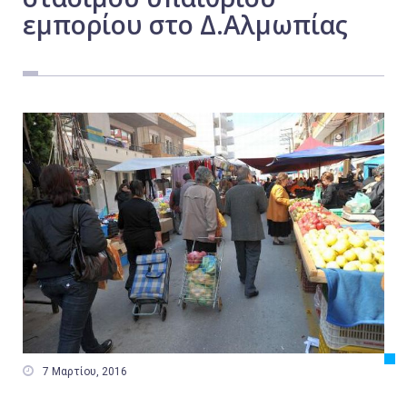
εμπορίου στο Δ.Αλμωπίας
Εργασία
Ελλάδα
Κόσμος
Τοπικά
Αγροτικά
Οικονομία
Πολιτική
Αθλητικά
Αστυνομικό Δελτίο

7 Μαρτίου, 2016