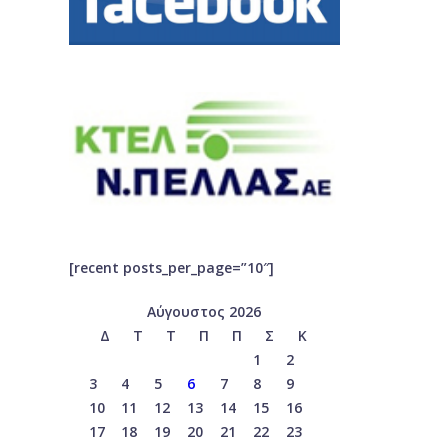
[recent posts_per_page=”10″]
Αύγουστος 2026
Δ
Τ
Τ
Π
Π
Σ
Κ
1
2
3
4
5
6
7
8
9
10
11
12
13
14
15
16
17
18
19
20
21
22
23