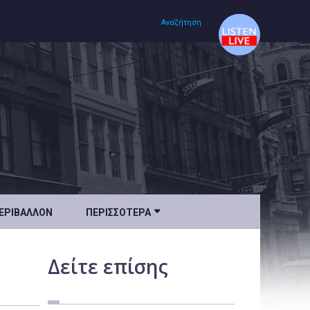
Αναζήτηση
Αρχική
Πολιτισμός
Lifestyle
Υγεία

ΕΡΙΒΆΛΛΟΝ
ΠΕΡΙΣΣΌΤΕΡΑ
Ταξίδια
Τεχνολογία
Δείτε
επίσης
Επιστήμη
Περιβάλλον