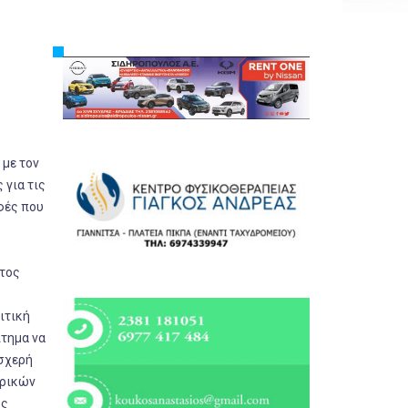
Εργασία
Ελλάδα
Κόσμος
Τοπικά
Αγροτικά
 με τον
Οικονομία
 για τις
Πολιτική
αφές που
Αθλητικά
Αστυνομικό Δελτίο
ατος
ιτική
ίτημα να
υσχερή
ιρικών
ύς