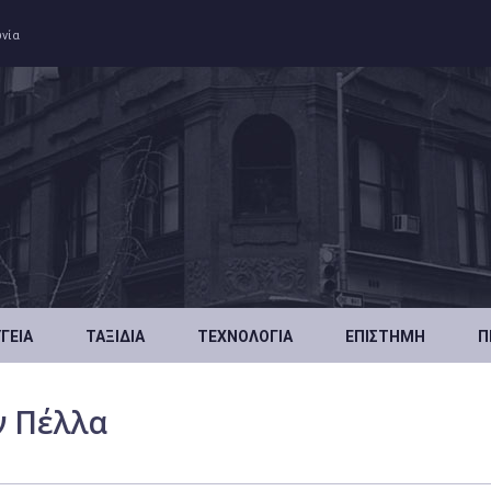
ωνία
ΥΓΕΊΑ
ΤΑΞΊΔΙΑ
ΤΕΧΝΟΛΟΓΊΑ
ΕΠΙΣΤΉΜΗ
Π
ν Πέλλα