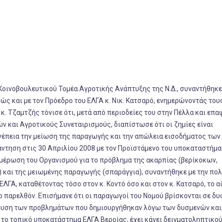
οινοβουλευτικού Τομέα Αγροτικής Ανάπτυξης της Ν.Δ., συναντήθηκε
ς και με τον Πρόεδρο του ΕΛΓΑ κ. Νικ. Κατσαρό, ενημερώνοντάς τους
 κ. Τζαμτζής τόνισε ότι, μετά από περιοδείες του στην Πέλλα και επ
 και Αγροτικούς Συνεταιρισμούς, διαπίστωσε ότι οι ζημίες είναι
υνέπεια την μείωση της παραγωγής και την απώλεια εισοδήματος των
νάντηση στις 30 Απριλίου 2008 με τον Προϊστάμενο του υποκαταστήμ
νημέρωση του Οργανισμού για το πρόβλημα της ακαρπίας (βερίκοκων,
 και της μειωμένης παραγωγής (σπαράγγια), συναντήθηκε με την πολ
ΛΓΑ, καταθέτοντας τόσο στον κ. Κοντό όσο και στον κ. Κατσαρό, το α
το παρελθόν. Επισήμανε ότι οι παραγωγοί του Νομού βρίσκονται σε δ
πίλυση των προβλημάτων που δημιουργήθηκαν λόγω των δυσμενών κα
ι το τοπικό υποκατάστημα ΕΛΓΑ Βεροίας, έχει κάνει δειγματοληπτικο