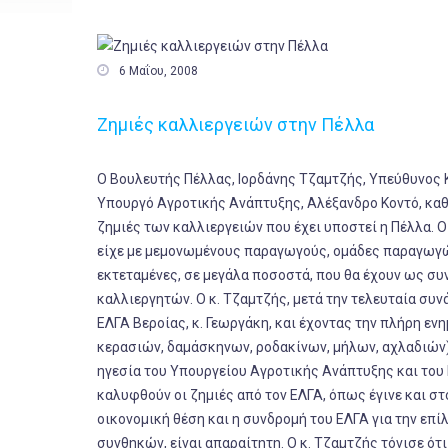

6 Μαΐου, 2008
Ζημιές καλλιεργειών στην Πέλλα
Ο Βουλευτής Πέλλας, Ιορδάνης Τζαμτζής, Υπεύθυνος Κ
Υπουργό Αγροτικής Ανάπτυξης, Αλέξανδρο Κοντό, καθώ
ζημιές των καλλιεργειών που έχει υποστεί η Πέλλα. Ο
είχε με μεμονωμένους παραγωγούς, ομάδες παραγωγών
εκτεταμένες, σε μεγάλα ποσοστά, που θα έχουν ως σ
καλλιεργητών. Ο κ. Τζαμτζής, μετά την τελευταία συ
ΕΛΓΑ Βεροίας, κ. Γεωργάκη, και έχοντας την πλήρη ε
κερασιών, δαμάσκηνων, ροδακίνων, μήλων, αχλαδιών)
ηγεσία του Υπουργείου Αγροτικής Ανάπτυξης και του Ε
καλυφθούν οι ζημιές από τον ΕΛΓΑ, όπως έγινε και σ
οικονομική θέση και η συνδρομή του ΕΛΓΑ για την ε
συνθηκών, είναι απαραίτητη. Ο κ. Τζαμτζής τόνισε ότ