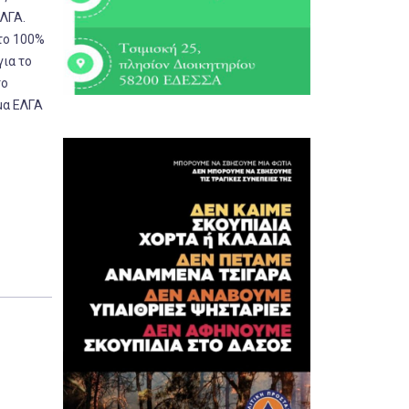
ΕΛΓΑ.
 το 100%
ια το
το
μα ΕΛΓΑ