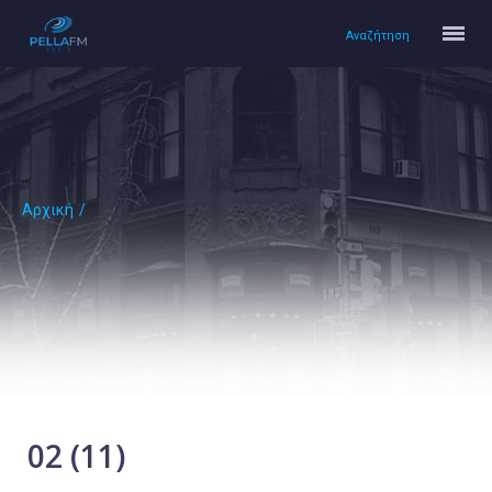
Αναζήτηση
Αρχική
/
Αρχική
Πολιτισμός
Lifestyle
Υγεία
Ταξίδια
Τεχνολογία
Επιστήμη
02 (11)
Περιβάλλον