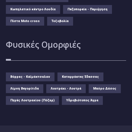
Κωπηλατικό κέντρο Λουδία
Πεζοπορεία - Περιήγηση
Πίστα Moto cross
Τοξοβολία
Φυσικές
Ομορφιές
Βόρρας - Καϊμάκτσαλαν
Καταρράκτες Έδεσσας
Λίμνη Βεγορίτιδα
Λουτράκι - Λουτρά
Μαύρο Δάσος
Πηγές Λουτρακίου (Πόζαρ)
Υδροβιότοπος Άγρα