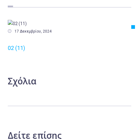
Εργασία
Ελλάδα
Κόσμος

17 Δεκεμβρίου, 2024
Τοπικά
02 (11)
Αγροτικά
Οικονομία
Πολιτική
Σχόλια
Αθλητικά
Αστυνομικό Δελτίο
Δείτε
επίσης