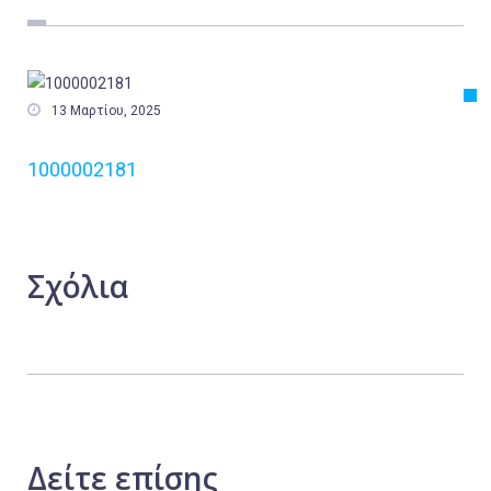
Εργασία
Ελλάδα
Κόσμος

13 Μαρτίου, 2025
Τοπικά
1000002181
Αγροτικά
Οικονομία
Πολιτική
Σχόλια
Αθλητικά
Αστυνομικό Δελτίο
Δείτε
επίσης