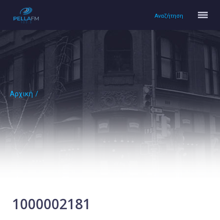
Αναζήτηση
Αρχική
/
Αρχική
Πολιτισμός
Lifestyle
Υγεία
Ταξίδια
Τεχνολογία
Επιστήμη
1000002181
Περιβάλλον