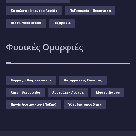
Κωπηλατικό κέντρο Λουδία
Πεζοπορεία - Περιήγηση
Πίστα Moto cross
Τοξοβολία
Φυσικές
Ομορφιές
Βόρρας - Καϊμάκτσαλαν
Καταρράκτες Έδεσσας
Λίμνη Βεγορίτιδα
Λουτράκι - Λουτρά
Μαύρο Δάσος
Πηγές Λουτρακίου (Πόζαρ)
Υδροβιότοπος Άγρα