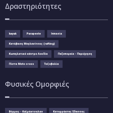
Δραστηριότητες
kayak
Parapente
Ιππασία
Κατάβαση Μογλενίτσας (rafting)
Κωπηλατικό κέντρο Λουδία
Πεζοπορεία - Περιήγηση
Πίστα Moto cross
Τοξοβολία
Φυσικές
Ομορφιές
Βόρρας - Καϊμάκτσαλαν
Καταρράκτες Έδεσσας