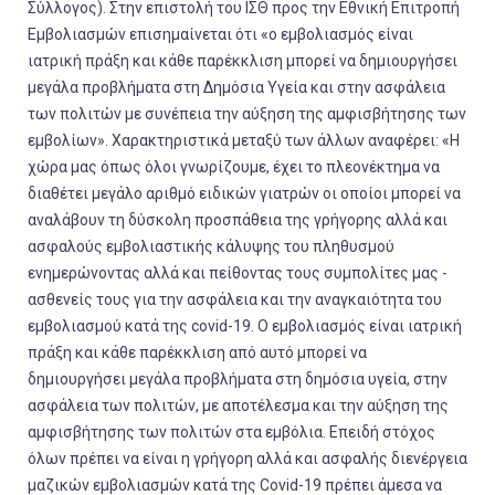
Σύλλογος). Στην επιστολή του ΙΣΘ προς την Εθνική Επιτροπή
Εμβολιασμών επισημαίνεται ότι «ο εμβολιασμός είναι
ιατρική πράξη και κάθε παρέκκλιση μπορεί να δημιουργήσει
μεγάλα προβλήματα στη Δημόσια Υγεία και στην ασφάλεια
των πολιτών με συνέπεια την αύξηση της αμφισβήτησης των
εμβολίων». Χαρακτηριστικά μεταξύ των άλλων αναφέρει: «Η
χώρα μας όπως όλοι γνωρίζουμε, έχει το πλεονέκτημα να
διαθέτει μεγάλο αριθμό ειδικών γιατρών οι οποίοι μπορεί να
αναλάβουν τη δύσκολη προσπάθεια της γρήγορης αλλά και
ασφαλούς εμβολιαστικής κάλυψης του πληθυσμού
ενημερώνοντας αλλά και πείθοντας τους συμπολίτες μας -
ασθενείς τους για την ασφάλεια και την αναγκαιότητα του
εμβολιασμού κατά της covid-19. Ο εμβολιασμός είναι ιατρική
πράξη και κάθε παρέκκλιση από αυτό μπορεί να
δημιουργήσει μεγάλα προβλήματα στη δημόσια υγεία, στην
ασφάλεια των πολιτών, με αποτέλεσμα και την αύξηση της
αμφισβήτησης των πολιτών στα εμβόλια. Επειδή στόχος
όλων πρέπει να είναι η γρήγορη αλλά και ασφαλής διενέργεια
μαζικών εμβολιασμών κατά της Covid-19 πρέπει άμεσα να