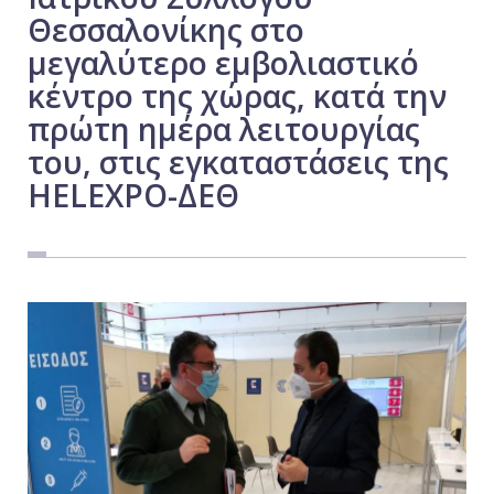
Θεσσαλονίκης στο
Εργασία
μεγαλύτερο εμβολιαστικό
Ελλάδα
κέντρο της χώρας, κατά την
Κόσμος
πρώτη ημέρα λειτουργίας
Τοπικά
του, στις εγκαταστάσεις της
Αγροτικά
HELEXPO-ΔΕΘ
Οικονομία
Πολιτική
Αθλητικά
Αστυνομικό Δελτίο