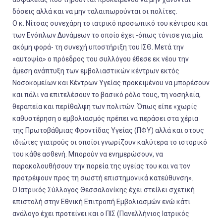
δόσεις αλλά και να μην ταλαιπωρούνται οι πολίτες.
Ο κ. Νίτσας συνεχάρη το ιατρικό προσωπικό του κέντρου και
τ​ων Ενόπλων Δυνάμεων το οποίο έχει -όπως τόνισε για μία
ακόμη φορά- τη συνεχή υποστήριξη του ΙΣΘ. Μετά την
«αυτοψία» ο πρόεδρος του συλλόγου έθεσε εκ νέου την
άμεση ανάπτυξη των εμβολιαστικών κέντρων εκτός
Νοσοκομείων και Κέντρων Υγείας προκειμένου να μπορέσουν
και πάλι να επιτελέσουν το βασικό ρόλο τους, τη νοσηλεία,
θεραπεία και περίθαλψη των πολιτών. Όπως είπε
«χωρίς
καθυστέρηση ο εμβολιασμός πρέπει να περάσει στα χέρια
της Πρωτοβάθμιας Φροντίδας Υγείας (ΠΦΥ) αλλά και στους
ιδιώτες γιατρούς οι οποίοι γνωρίζουν καλύτερα το ιστορικό
του κάθε ασθενή. Μπορούν να ενημερώσουν, να
παρακολουθήσουν την πορεία της υγείας του και να τον
προτρέψουν προς τη σωστή επιστημονικά κατεύθυνση».
Ο Ιατρικός Σύλλογος Θεσσαλονίκης έχει στείλει σχετική
επιστολή στην Εθνική Επιτροπή Εμβολιασμών ενώ κάτι
ανάλογο έχει προτείνει και ο ΠΙΣ (Πανελλήνιος Ιατρικός