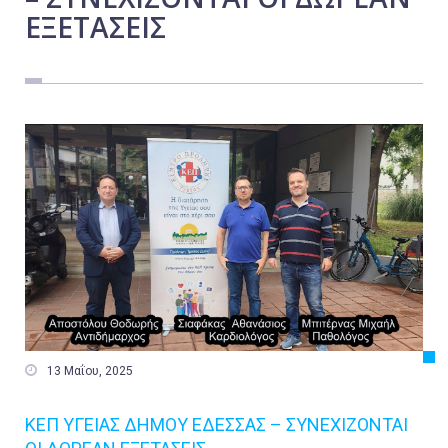
ΕΞΕΤΑΣΕΙΣ
Εργασία
Ελλάδα
Κόσμος
Τοπικά
Αγροτικά
Οικονομία
Πολιτική
Αθλητικά
Αστυνομικό Δελτίο

13 Μαΐου, 2025
ΚΕΠ ΥΓΕΙΑΣ ΔΗΜΟΥ ΕΔΕΣΣΑΣ – ΣΥΝΕΧΙΖΟΝΤΑΙ