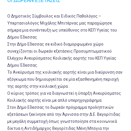
ΟΙ ΔΩΡΕΑΝ ΕΞΕΤΑΣΕΙΣ
Ο Δημοτικός Σύμβουλος και Ειδικός Παθολόγος –
Υπερτασιολόγος Μιχάλης Μπιτέρνας μας παραχώρησε
σήμερα μια συνέντευξη ως υπεύθυνος στο ΚΕΠ Υγείας του
Δήμου Έδεσσας.
Στην Δήμο Εδεσσας σε ειδικό διαμορφωμένο χώρο
συνεχίζονται οι δωρεάν εξετάσεις Προσυμπτωματικού
Ελέγχου Ανευρύσματος Κοιλιακής αορτής του ΚΕΠ Υγείας
Δήμου Έδεσσας.
Το Ανεύρυσμα της κοιλιακής αορτής είναι μια διεύρυνση σαν
εξόγκωμα που δημιουργείται σε μία εξασθενημένη περιοχή
της αορτής στην κοιλιακή χώρα .
Ο κύριος τρόπος για να διαγνωστεί η ύπαρξη Ανευρύσματος
Κοιλιακής αορτής είναι με απλό υπερηχογράφημα.
Στον Δήμο Εδεσσας το δωρεάν πρόγραμμα προληπτικών
εξετάσεων ξεκίνησε από την Άρνισσα στην Δ.Ε. Βεγορίτιδας
με μεγάλη συμμετοχή όπως γνωστοποίησε στα κοινωνικά
δίκτυα η Αντιδήμαρχος Βεγορίτιδας Μένη Μπόγια την