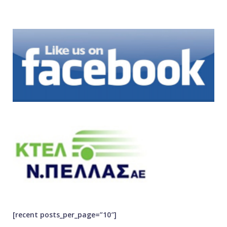
[recent posts_per_page=”10″]