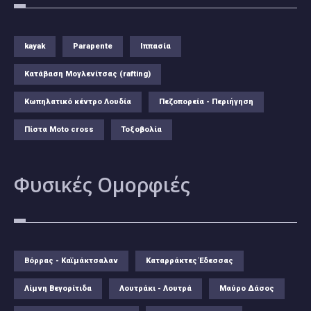
kayak
Parapente
Ιππασία
Κατάβαση Μογλενίτσας (rafting)
Κωπηλατικό κέντρο Λουδία
Πεζοπορεία - Περιήγηση
Πίστα Moto cross
Τοξοβολία
Φυσικές
Ομορφιές
Βόρρας - Καϊμάκτσαλαν
Καταρράκτες Έδεσσας
Λίμνη Βεγορίτιδα
Λουτράκι - Λουτρά
Μαύρο Δάσος