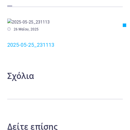
Εργασία
Ελλάδα
Κόσμος

26 Μαΐου, 2025
Τοπικά
2025-05-25_231113
Αγροτικά
Οικονομία
Πολιτική
Σχόλια
Αθλητικά
Αστυνομικό Δελτίο
Δείτε
επίσης