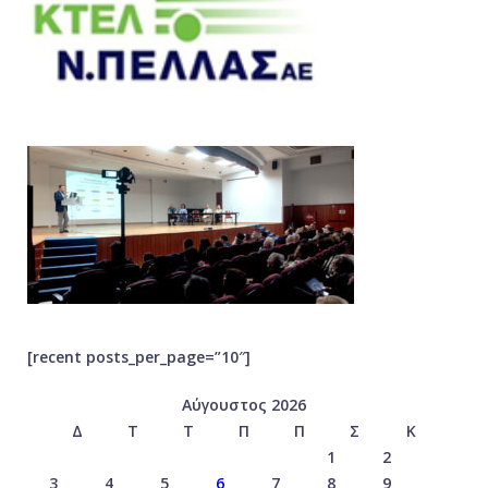
[recent posts_per_page=”10″]
Αύγουστος 2026
Δ
Τ
Τ
Π
Π
Σ
Κ
1
2
3
4
5
6
7
8
9