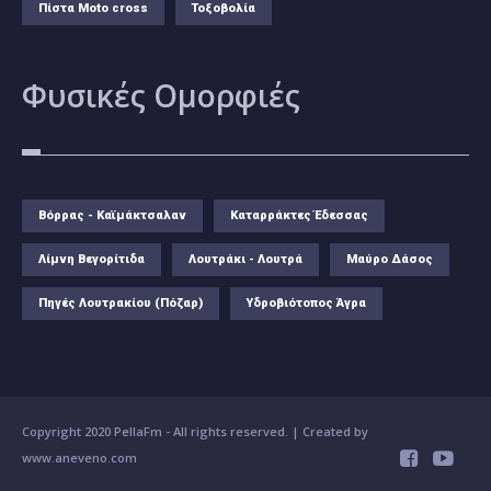
Πίστα Moto cross
Τοξοβολία
Φυσικές
Ομορφιές
Βόρρας - Καϊμάκτσαλαν
Καταρράκτες Έδεσσας
Λίμνη Βεγορίτιδα
Λουτράκι - Λουτρά
Μαύρο Δάσος
Πηγές Λουτρακίου (Πόζαρ)
Υδροβιότοπος Άγρα
Copyright 2020 PellaFm
- All rights reserved. | Created by
www.aneveno.com

