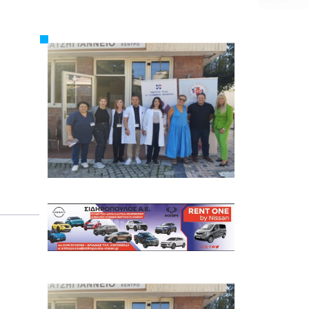
Εργασία
Ελλάδα
Κόσμος
Τοπικά
Αγροτικά
Οικονομία
Πολιτική
Αθλητικά
Αστυνομικό Δελτίο