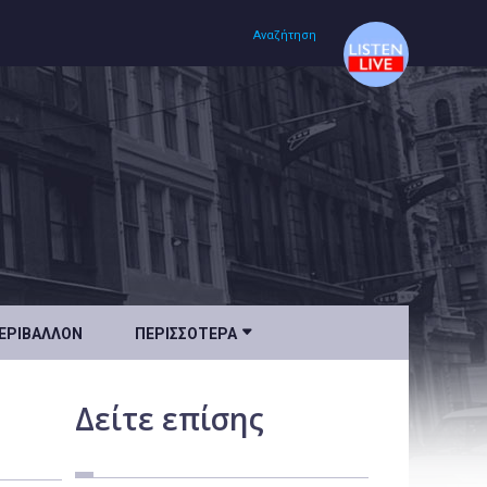
Αναζήτηση
Αρχική
Πολιτισμός
Lifestyle
Υγεία

ΕΡΙΒΆΛΛΟΝ
ΠΕΡΙΣΣΌΤΕΡΑ
Ταξίδια
Τεχνολογία
Δείτε
επίσης
Επιστήμη
Περιβάλλον