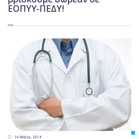
ΕΟΠΥΥ-ΠΕΔΥ!
Εργασία
Ελλάδα
Κόσμος
Τοπικά
Αγροτικά
Οικονομία
Πολιτική
Αθλητικά
Αστυνομικό Δελτίο

16 Μαΐου, 2014