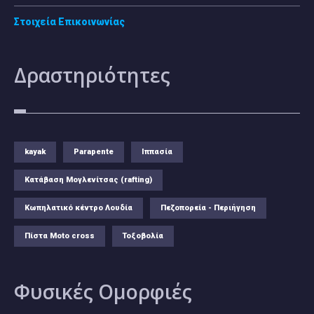
Στοιχεία Επικοινωνίας
Δραστηριότητες
kayak
Parapente
Ιππασία
Κατάβαση Μογλενίτσας (rafting)
Κωπηλατικό κέντρο Λουδία
Πεζοπορεία - Περιήγηση
Πίστα Moto cross
Τοξοβολία
Φυσικές
Ομορφιές