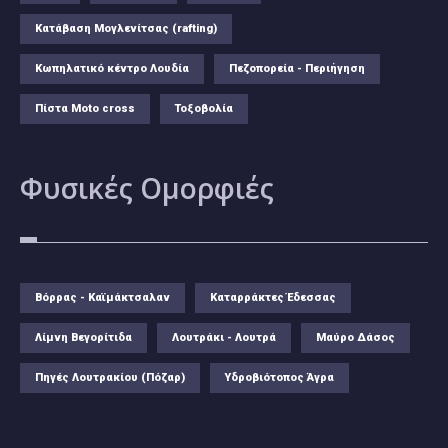
Κατάβαση Μογλενίτσας (rafting)
Κωπηλατικό κέντρο Λουδία
Πεζοπορεία - Περιήγηση
Πίστα Moto cross
Τοξοβολία
Φυσικές
Ομορφιές
Βόρρας - Καϊμάκτσαλαν
Καταρράκτες Έδεσσας
Λίμνη Βεγορίτιδα
Λουτράκι - Λουτρά
Μαύρο Δάσος
Πηγές Λουτρακίου (Πόζαρ)
Υδροβιότοπος Άγρα