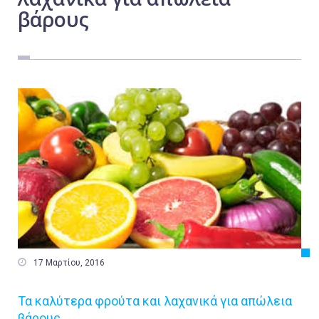
βάρους
Εργασία
Ελλάδα
Κόσμος
Τοπικά
Αγροτικά
Οικονομία
Πολιτική
Αθλητικά
Αστυνομικό Δελτίο

17 Μαρτίου, 2016
Τα καλύτερα φρούτα και λαχανικά για απώλεια
βάρους