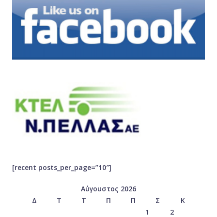
[recent posts_per_page=”10″]
Αύγουστος 2026
Δ
Τ
Τ
Π
Π
Σ
Κ
1
2