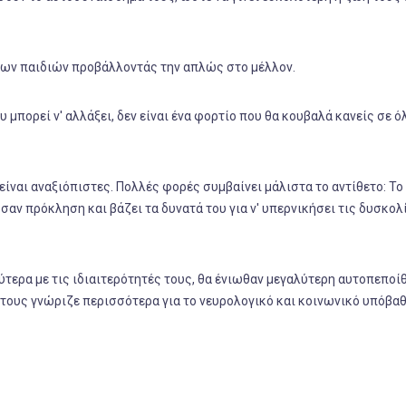
των παιδιών προβάλλοντάς την απλώς στο μέλλον.
 μπορεί ν' αλλάξει, δεν είναι ένα φορτίο που θα κουβαλά κανείς σε ό
ύ είναι αναξιόπιστες. Πολλές φορές συμβαίνει μάλιστα το αντίθετο: Το
σαν πρόκληση και βάζει τα δυνατά του για ν' υπερνικήσει τις δυσκολ
τερα με τις ιδιαιτερότητές τους, θα ένιωθαν μεγαλύτερη αυτοπεποί
τους γνώριζε περισσότερα για το νευρολογικό και κοινωνικό υπόβα