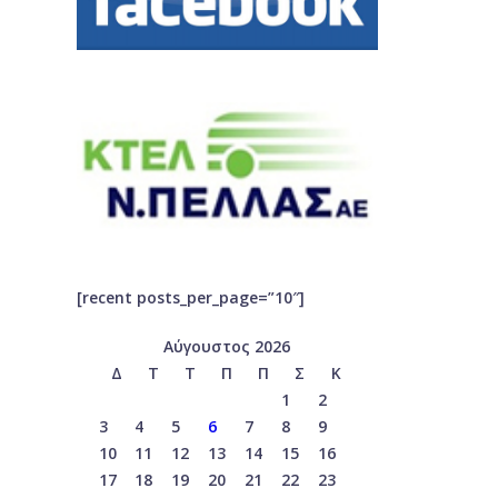
[recent posts_per_page=”10″]
Αύγουστος 2026
Δ
Τ
Τ
Π
Π
Σ
Κ
1
2
3
4
5
6
7
8
9
10
11
12
13
14
15
16
17
18
19
20
21
22
23