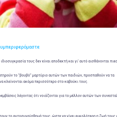
 συμπεριφερόμαστε
ιδιοσυγκρασία τους δεν είναι αποδεκτή και γι' αυτό αισθάνονται πιε
ρατηρούν το "βουβό" μαρτύριο αυτών των παιδιών, προσπαθούν να τα
να κλείνονται ακόμα περισσότερο στο καβούκι τους.
ρεμβάσεις λέγοντας ότι νοιάζονται για το μέλλον αυτών των συνεστ
ουν το αυτοσυναίσθημά τους, ώστε να γίνει ευκολότερη η ζωή τους 