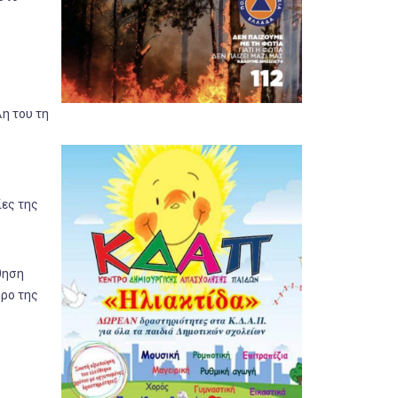
λη του τη
ίες της
θηση
θρο της