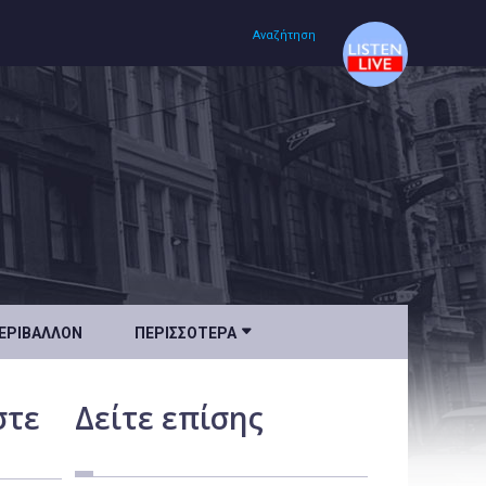
Αναζήτηση
Αρχική
Πολιτισμός
Lifestyle
Υγεία

ΕΡΙΒΆΛΛΟΝ
ΠΕΡΙΣΣΌΤΕΡΑ
Ταξίδια
Τεχνολογία
στε
Δείτε
επίσης
Επιστήμη
Περιβάλλον