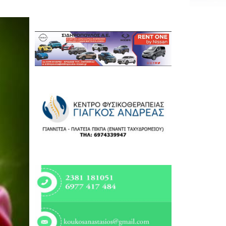
Εργασία
Ελλάδα
Κόσμος
Τοπικά
Αγροτικά
Οικονομία
Πολιτική
Αθλητικά
Αστυνομικό Δελτίο