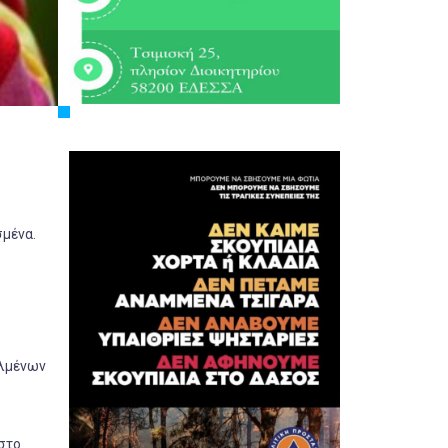
σμένα.
αλμένων
στο