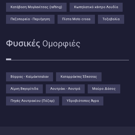
Κατάβαση Μογλενίτσας (rafting)
Κωπηλατικό κέντρο Λουδία
Πεζοπορεία - Περιήγηση
Πίστα Moto cross
Τοξοβολία
Φυσικές
Ομορφιές
Βόρρας - Καϊμάκτσαλαν
Καταρράκτες Έδεσσας
Λίμνη Βεγορίτιδα
Λουτράκι - Λουτρά
Μαύρο Δάσος
Πηγές Λουτρακίου (Πόζαρ)
Υδροβιότοπος Άγρα