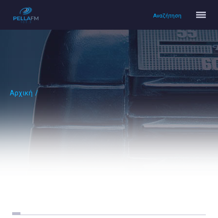
Αναζήτηση
Αρχική
/
Αρχική
Πολιτισμός
Lifestyle
Υγεία
Ταξίδια
Τεχνολογία
Επιστήμη
Περιβάλλον