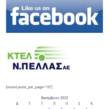
[recent posts_per_page=”10″]
Δεκέμβριος 2022
Δ
Τ
Τ
Π
Π
Σ
Κ