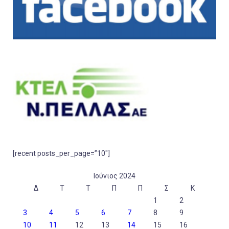
[recent posts_per_page=”10″]
Ιούνιος 2024
Δ
Τ
Τ
Π
Π
Σ
Κ
1
2
3
4
5
6
7
8
9
10
11
12
13
14
15
16