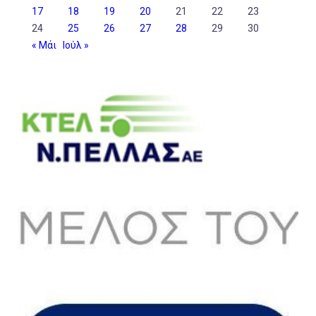
17
18
19
20
21
22
23
24
25
26
27
28
29
30
« Μάι
Ιούλ »