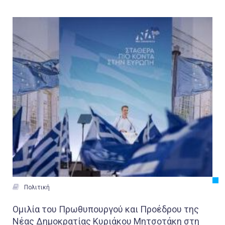
Εργασία
Ελλάδα
Κόσμος
Τοπικά
Αγροτικά
Οικονομία
Πολιτική
Αθλητικά
Αστυνομικό Δελτίο

Πολιτική
Ομιλία του Πρωθυπουργού και Προέδρου της
Νέας Δημοκρατίας Κυριάκου Μητσοτάκη στη