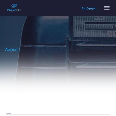
Αναζήτηση
Αρχική
/
Αρχική
Πολιτισμός
Lifestyle
Υγεία
Ταξίδια
Τεχνολογία
Επιστήμη
Περιβάλλον