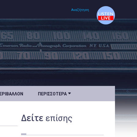
Αναζήτηση
Αρχική
Πολιτισμός
Lifestyle
Υγεία

ΕΡΙΒΆΛΛΟΝ
ΠΕΡΙΣΣΌΤΕΡΑ
Ταξίδια
Τεχνολογία
Δείτε
επίσης
Επιστήμη
Περιβάλλον