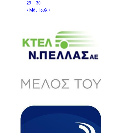
29
30
« Μάι
Ιούλ »