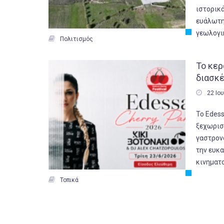
ιστορικά
ευάλωτη
γεωλογι

Πολιτισμός
Το κερ
διασκ

22 Ιο
Το Edess
ξεχωρισ
γαστρονο
την ευκα
κινηματ

Τοπικά