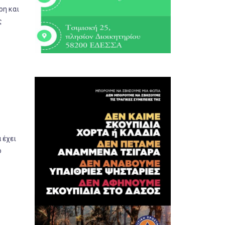
ρη και
ς
α έχει
ό