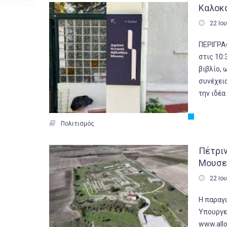
Καλοκα

22 Ιο
ΠΕΡΙΓΡΑ
στις 10:
βιβλίο, 
συνέχεια
την ιδέα

Πολιτισμός
Πέτρι
Μουσεί

22 Ιο
Η παραγ
Υπουργε
www.allo