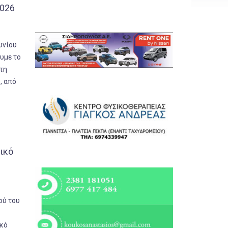
2026
Εργασία
Ελλάδα
υνίου
Κόσμος
ουμε το
Τοπικά
Στη
Αγροτικά
, από
Οικονομία
Πολιτική
Αθλητικά
Αστυνομικό Δελτίο
ικό
ού του
ικό