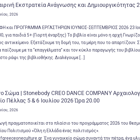
ιρινή Εκστρατεία Ανάγνωσης και Δημιουργικότητας 
υνίου, 2026
ΦΗ και ΠΡΟΓΡΑΜΜΑ ΕΡΓΑΣΤΗΡΙΩΝ ΙΟΥΝΙΟΣ-ΣΕΠΤΕΜΒΡΙΟΣ 2026 23 Ιο
30, για παιδιά 5+ (Γιορτή έναρξης) Το βιβλίο είναι μόνο η αρχή Γνωρίζ
ως αντικείμενο. Εξετάζουμε τη δομή του, τα μέρη που το απαρτίζουν. 
 παίζουμε με τα “επαγγέλματα” και τον κύκλο παραγωγής του βιβλίου
 στο ράφι της βιβλιοθήκης. Διαλέγουμε […]
νο Σώμα | Stonebody CREO DANCE COMPANY Αρχαιολογ
ο Πέλλας 5 & 6 Ιουλίου 2026 Ώρα 20.00
υνίου, 2026
ωγή πραγματοποιείται στο πλαίσιο του προγράμματος 2026 του θεσμ
ίου Πολιτισμού «Όλη η Ελλάδα ένας πολιτισμός».
fgreeceoneculture.gr Ένα γυναικείο σώμα συναντά την πέτρα, ένα υλ