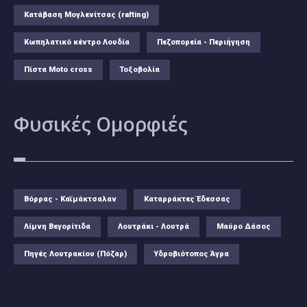
Κατάβαση Μογλενίτσας (rafting)
Κωπηλατικό κέντρο Λουδία
Πεζοπορεία - Περιήγηση
Πίστα Moto cross
Τοξοβολία
Φυσικές
Ομορφιές
Βόρρας - Καϊμάκτσαλαν
Καταρράκτες Έδεσσας
Λίμνη Βεγορίτιδα
Λουτράκι - Λουτρά
Μαύρο Δάσος
Πηγές Λουτρακίου (Πόζαρ)
Υδροβιότοπος Άγρα