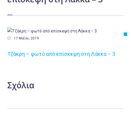
Εργασία
Ελλάδα
Κόσμος
Τοπικά

17 Μαΐου, 2019
Αγροτικά
Τζάκρη – φωτό από επίσκεψη στη Λάκκα – 3
Οικονομία
Πολιτική
Αθλητικά
Σχόλια
Αστυνομικό Δελτίο