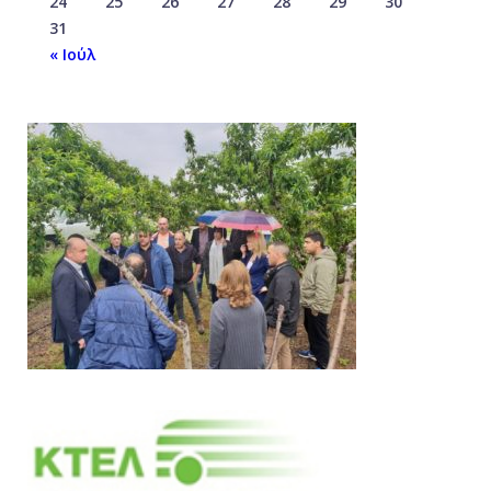
24
25
26
27
28
29
30
31
« Ιούλ