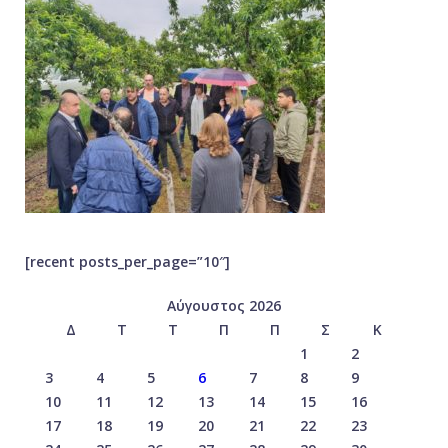
[recent posts_per_page=”10″]
Αύγουστος 2026
Δ
Τ
Τ
Π
Π
Σ
Κ
1
2
3
4
5
6
7
8
9
10
11
12
13
14
15
16
17
18
19
20
21
22
23