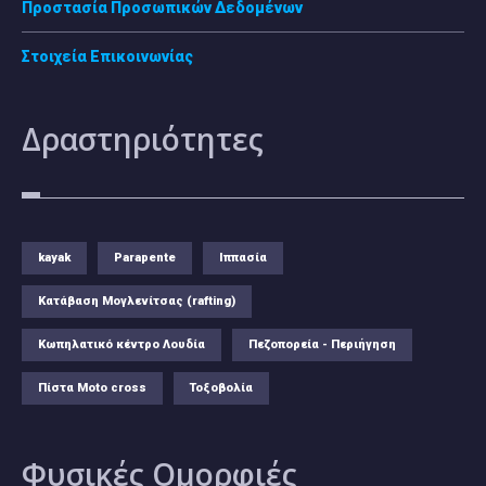
Προστασία Προσωπικών Δεδομένων
Στοιχεία Επικοινωνίας
Δραστηριότητες
kayak
Parapente
Ιππασία
Κατάβαση Μογλενίτσας (rafting)
Κωπηλατικό κέντρο Λουδία
Πεζοπορεία - Περιήγηση
Πίστα Moto cross
Τοξοβολία
Φυσικές
Ομορφιές