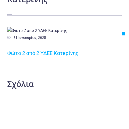
Εργασία
Ελλάδα
Κόσμος
Τοπικά

31 Ιανουαρίου, 2025
Αγροτικά
Φώτο 2 από 2 ΥΔΕΕ Κατερίνης
Οικονομία
Πολιτική
Αθλητικά
Σχόλια
Αστυνομικό Δελτίο