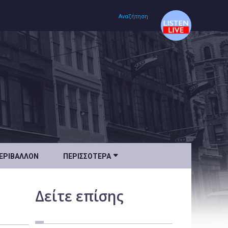
Αναζήτηση
Αρχική
Πολιτισμός
Lifestyle
Υγεία

ΕΡΙΒΆΛΛΟΝ
ΠΕΡΙΣΣΌΤΕΡΑ
Ταξίδια
Τεχνολογία
Δείτε
επίσης
Επιστήμη
Περιβάλλον