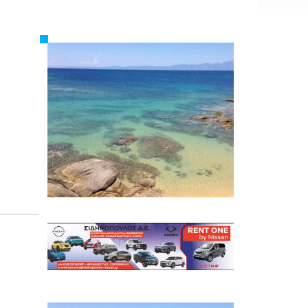
Εργασία
Ελλάδα
Κόσμος
Τοπικά
Αγροτικά
Οικονομία
Πολιτική
Αθλητικά
Αστυνομικό Δελτίο