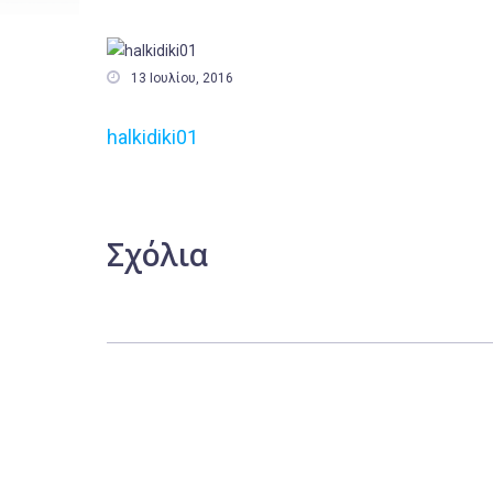

13 Ιουλίου, 2016
halkidiki01
Σχόλια