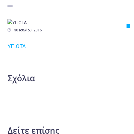
Εργασία
Ελλάδα
Κόσμος

30 Ιουλίου, 2016
Τοπικά
ΥΠ.ΟΤΑ
Αγροτικά
Οικονομία
Πολιτική
Σχόλια
Αθλητικά
Αστυνομικό Δελτίο
Δείτε
επίσης