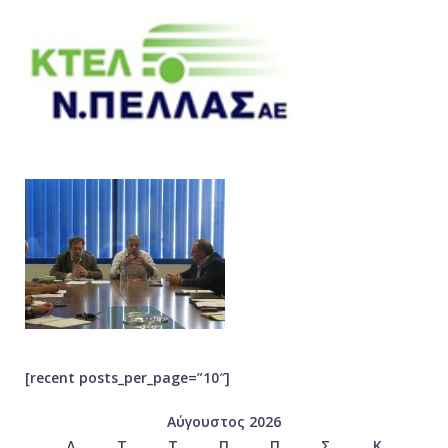
[recent posts_per_page=”10″]
Αύγουστος 2026
Δ
Τ
Τ
Π
Π
Σ
Κ