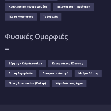
Κωπηλατικό κέντρο Λουδία
Πεζοπορεία - Περιήγηση
Πίστα Moto cross
Τοξοβολία
Φυσικές
Ομορφιές
Βόρρας - Καϊμάκτσαλαν
Καταρράκτες Έδεσσας
Λίμνη Βεγορίτιδα
Λουτράκι - Λουτρά
Μαύρο Δάσος
Πηγές Λουτρακίου (Πόζαρ)
Υδροβιότοπος Άγρα