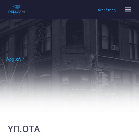
Αναζήτηση
Αρχική
/
Αρχική
Πολιτισμός
Lifestyle
Υγεία
Ταξίδια
Τεχνολογία
Επιστήμη
ΥΠ.ΟΤΑ
Περιβάλλον