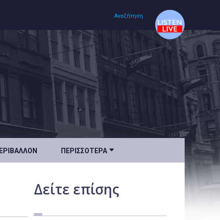
Αναζήτηση
Αρχική
Πολιτισμός
Lifestyle
Υγεία

ΕΡΙΒΆΛΛΟΝ
ΠΕΡΙΣΣΌΤΕΡΑ
Ταξίδια
Τεχνολογία
Δείτε
επίσης
Επιστήμη
Περιβάλλον