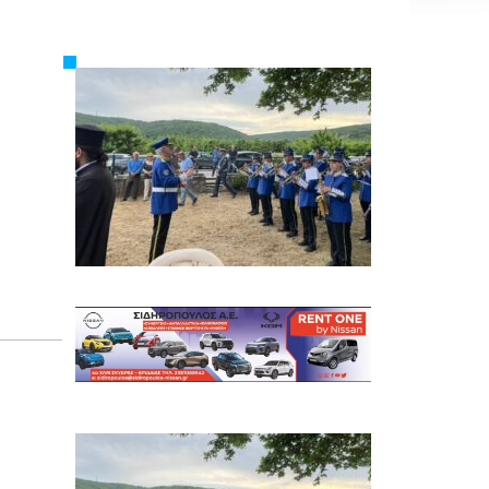
Εργασία
Ελλάδα
Κόσμος
Τοπικά
Αγροτικά
Οικονομία
Πολιτική
Αθλητικά
Αστυνομικό Δελτίο