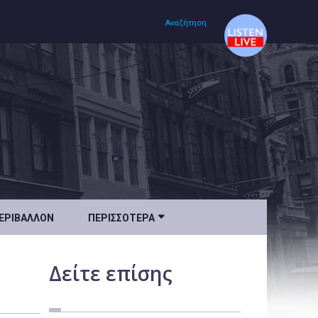
Αναζήτηση
Αρχική
Πολιτισμός
Lifestyle
Υγεία

ΕΡΙΒΆΛΛΟΝ
ΠΕΡΙΣΣΌΤΕΡΑ
Ταξίδια
Τεχνολογία
Δείτε
επίσης
Επιστήμη
Περιβάλλον