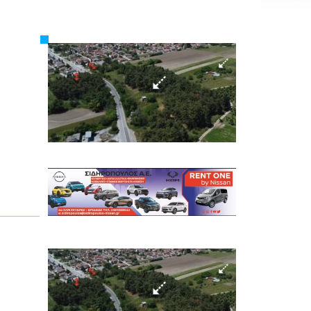
Εργασία
Ελλάδα
Κόσμος
Τοπικά
Αγροτικά
Οικονομία
Πολιτική
Αθλητικά
Αστυνομικό Δελτίο