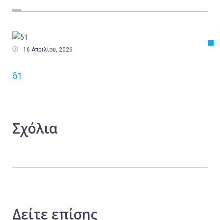
Εργασία
Ελλάδα
Κόσμος

16 Απριλίου, 2026
Τοπικά
δ1
Αγροτικά
Οικονομία
Πολιτική
Σχόλια
Αθλητικά
Αστυνομικό Δελτίο
Δείτε
επίσης