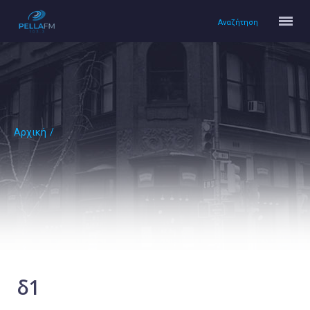
Αναζήτηση
Αρχική
/
Αρχική
Πολιτισμός
Lifestyle
Υγεία
Ταξίδια
Τεχνολογία
Επιστήμη
δ1
Περιβάλλον