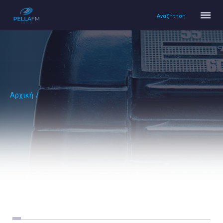
Αναζήτηση
Αρχική
/
Αρχική
Πολιτισμός
Lifestyle
Υγεία
Ταξίδια
Τεχνολογία
Επιστήμη
Περιβάλλον