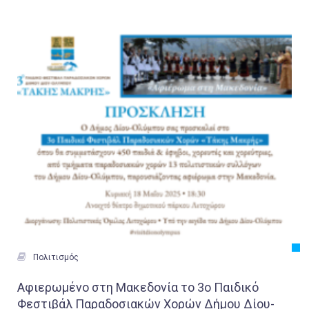
Εργασία
Ελλάδα
Κόσμος
Τοπικά
Αγροτικά
Οικονομία
Πολιτική
Αθλητικά
Αστυνομικό Δελτίο

Πολιτισμός
Αφιερωμένο στη Μακεδονία το 3ο Παιδικό
Φεστιβάλ Παραδοσιακών Χορών Δήμου Δίου-