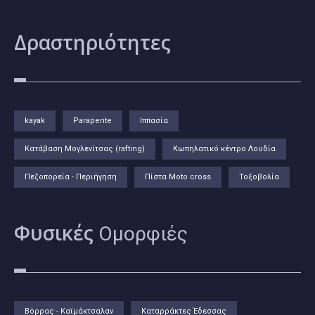
Δραστηριότητες
kayak
Parapente
Ιππασία
Κατάβαση Μογλενίτσας (rafting)
Κωπηλατικό κέντρο Λουδία
Πεζοπορεία - Περιήγηση
Πίστα Moto cross
Τοξοβολία
Φυσικές
Ομορφιές
Βόρρας - Καϊμάκτσαλαν
Καταρράκτες Έδεσσας